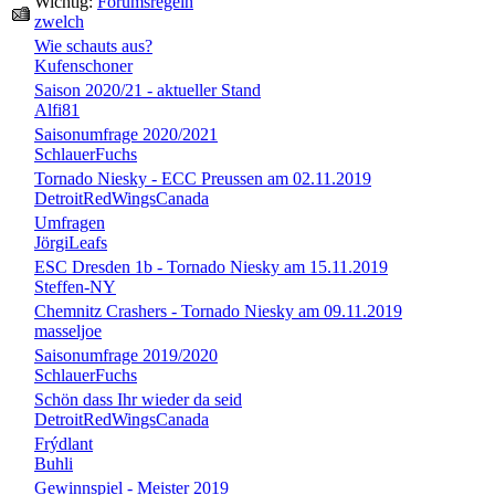
Wichtig:
Forumsregeln
zwelch
Wie schauts aus?
Kufenschoner
Saison 2020/21 - aktueller Stand
Alfi81
Saisonumfrage 2020/2021
SchlauerFuchs
Tornado Niesky - ECC Preussen am 02.11.2019
DetroitRedWingsCanada
Umfragen
JörgiLeafs
ESC Dresden 1b - Tornado Niesky am 15.11.2019
Steffen-NY
Chemnitz Crashers - Tornado Niesky am 09.11.2019
masseljoe
Saisonumfrage 2019/2020
SchlauerFuchs
Schön dass Ihr wieder da seid
DetroitRedWingsCanada
Frýdlant
Buhli
Gewinnspiel - Meister 2019