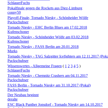
SchlauerFuchs
Pokalfinale gegen die Rockets aus Diez-Limburg
conny59
Playoff-Finale, Tornado Niesky - Schönheider Wölfe
Puckschubser
Tornado Niesky - EHC Berlin Blues am 17.02.2018
Kufenschoner
Tornado Niesky - Schönheider Wölfe am 03.02.2018
Kufenschoner
Tornado Niesky - FASS Berlin am 20.01.2018
Murks
Tornado Niesky - TAG Salzgitter Icefighters am 12.11.2017 (Poka
Puckschubser
Wissenswertes - Allgemeine Fragen
(
1
2
3
4
5
)
SchlauerFuchs
Tornado Niesky - Chemnitz Crashers am 04.11.2017
Puckschubser
FASS Berlin - Tornado Niesky am 31.10.2017 (Pokal)
Puckschubser
Der Neubau beginnt
deralte
ESC Black Panther Jonsdorf - Tornado Niesky am 14.10.2017