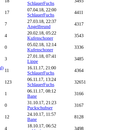
18
3493
SchlauerFuchs
07.04.18, 22:00
17
4411
SchlauerFuchs
27.03.18, 22:37
7
4317
Angelfreund
20.02.18, 05:22
4
3543
Kufenschoner
05.02.18, 12:14
0
3336
Kufenschoner
27.01.18, 07:41
3
3485
Lippe
l)
16.11.17, 21:00
11
4364
SchlauerFuchs
06.11.17, 13:24
123
32651
SchlauerFuchs
06.11.17, 08:12
1
3166
Bane
31.10.17, 21:23
0
3167
Puckschubser
24.10.17, 11:57
12
8128
Bane
18.10.17, 06:52
4
3498