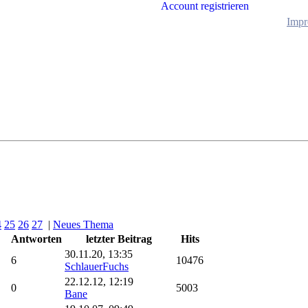
Account registrieren
Impr
4
25
26
27
|
Neues Thema
Antworten
letzter Beitrag
Hits
30.11.20, 13:35
6
10476
SchlauerFuchs
22.12.12, 12:19
0
5003
Bane