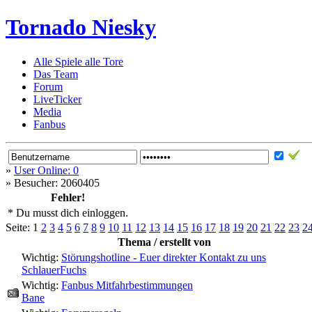
Tornado Niesky
Alle Spiele alle Tore
Das Team
Forum
LiveTicker
Media
Fanbus
»
User Online: 0
»
Besucher: 2060405
Fehler!
* Du musst dich einloggen.
Seite:
1
2
3
4
5
6
7
8
9
10
11
12
13
14
15
16
17
18
19
20
21
22
23
2
Thema / erstellt von
Wichtig:
Störungshotline - Euer direkter Kontakt zu uns
SchlauerFuchs
Wichtig:
Fanbus Mitfahrbestimmungen
Bane