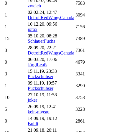
19.10.07, 09:49
0
7583
zwelch
02.02.24, 12:47
1
3094
DetroitRedWingsCanada
10.12.20, 09:56
1
7156
iofox
05.10.20, 08:28
15
7389
SchlauerFuchs
28.09.20, 22:21
3
7361
DetroitRedWingsCanada
06.03.20, 17:06
0
4679
JörgiLeafs
15.11.19, 23:33
3
3341
Puckschubser
09.11.19, 19:57
1
3290
Puckschubser
27.10.19, 11:58
10
3753
joker
26.09.19, 12:41
5
3228
kein-niveau
14.09.19, 19:12
0
2861
Buhli
21.09.18, 20:11