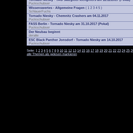
Puckschubser
Wissenswertes - Allgemeine Fragen
(
1
2
3
4
5
)
SchlauerFuchs
Tornado Niesky - Chemnitz Crashers am 04.11.2017
Puckschubser
FASS Berlin - Tornado Niesky am 31.10.2017 (Pokal)
Puckschubser
Der Neubau beginnt
deralte
ESC Black Panther Jonsdorf - Tornado Niesky am 14.10.2017
Puckschubser
Seite:
1
2
3
4
5
6
7
8
9
10
11
12
13
14
15
16
17
18
19
20
21
22
23
24
25
2
alle Themen als gelesen markieren