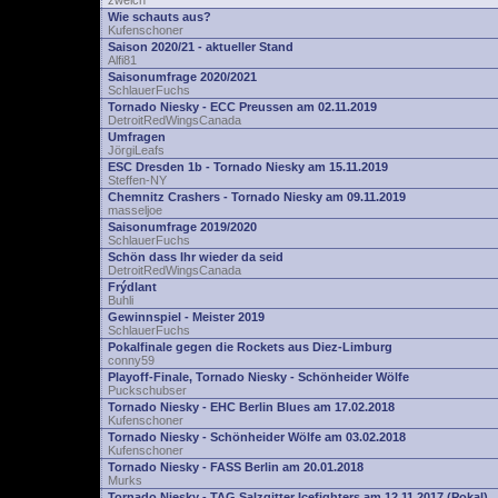
zwelch
Wie schauts aus?
Kufenschoner
Saison 2020/21 - aktueller Stand
Alfi81
Saisonumfrage 2020/2021
SchlauerFuchs
Tornado Niesky - ECC Preussen am 02.11.2019
DetroitRedWingsCanada
Umfragen
JörgiLeafs
ESC Dresden 1b - Tornado Niesky am 15.11.2019
Steffen-NY
Chemnitz Crashers - Tornado Niesky am 09.11.2019
masseljoe
Saisonumfrage 2019/2020
SchlauerFuchs
Schön dass Ihr wieder da seid
DetroitRedWingsCanada
Frýdlant
Buhli
Gewinnspiel - Meister 2019
SchlauerFuchs
Pokalfinale gegen die Rockets aus Diez-Limburg
conny59
Playoff-Finale, Tornado Niesky - Schönheider Wölfe
Puckschubser
Tornado Niesky - EHC Berlin Blues am 17.02.2018
Kufenschoner
Tornado Niesky - Schönheider Wölfe am 03.02.2018
Kufenschoner
Tornado Niesky - FASS Berlin am 20.01.2018
Murks
Tornado Niesky - TAG Salzgitter Icefighters am 12.11.2017 (Pokal)