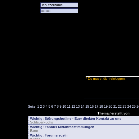
Alle
Das
Forum
Spiele
Team
alle
Tore
* Du musst dich einloggen.
Seite:
1
2
3
4
5
6
7
8
9
10
11
12
13
14
15
16
17
18
19
20
21
22
23
24
25
2
Thema / erstellt von
Wichtig:
Störungshotline - Euer direkter Kontakt zu uns
SchlauerFuchs
Wichtig:
Fanbus Mitfahrbestimmungen
Bane
Wichtig:
Forumsregeln