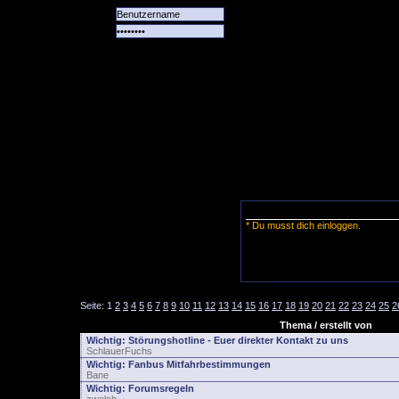
Alle
Das
Forum
Spiele
Team
alle
Tore
* Du musst dich einloggen.
Seite:
1
2
3
4
5
6
7
8
9
10
11
12
13
14
15
16
17
18
19
20
21
22
23
24
25
2
Thema / erstellt von
Wichtig:
Störungshotline - Euer direkter Kontakt zu uns
SchlauerFuchs
Wichtig:
Fanbus Mitfahrbestimmungen
Bane
Wichtig:
Forumsregeln