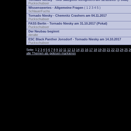
Puckschubser
Wissenswertes - Allgemeine Fragen
(
1
2
3
4
5
)
SchlauerFuchs
Tornado Niesky - Chemnitz Crashers am 04.11.2017
Puckschubser
FASS Berlin - Tornado Niesky am 31.10.2017 (Pokal)
Puckschubser
Der Neubau beginnt
deralte
ESC Black Panther Jonsdorf - Tornado Niesky am 14.10.2017
Puckschubser
Seite:
1
2
3
4
5
6
7
8
9
10
11
12
13
14
15
16
17
18
19
20
21
22
23
24
25
2
alle Themen als gelesen markieren