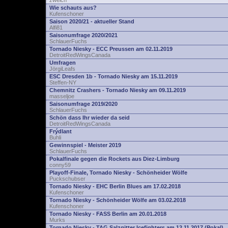
zwelch
Wie schauts aus?
Kufenschoner
Saison 2020/21 - aktueller Stand
Alfi81
Saisonumfrage 2020/2021
SchlauerFuchs
Tornado Niesky - ECC Preussen am 02.11.2019
DetroitRedWingsCanada
Umfragen
JörgiLeafs
ESC Dresden 1b - Tornado Niesky am 15.11.2019
Steffen-NY
Chemnitz Crashers - Tornado Niesky am 09.11.2019
masseljoe
Saisonumfrage 2019/2020
SchlauerFuchs
Schön dass Ihr wieder da seid
DetroitRedWingsCanada
Frýdlant
Buhli
Gewinnspiel - Meister 2019
SchlauerFuchs
Pokalfinale gegen die Rockets aus Diez-Limburg
conny59
Playoff-Finale, Tornado Niesky - Schönheider Wölfe
Puckschubser
Tornado Niesky - EHC Berlin Blues am 17.02.2018
Kufenschoner
Tornado Niesky - Schönheider Wölfe am 03.02.2018
Kufenschoner
Tornado Niesky - FASS Berlin am 20.01.2018
Murks
Tornado Niesky - TAG Salzgitter Icefighters am 12.11.2017 (Pokal)