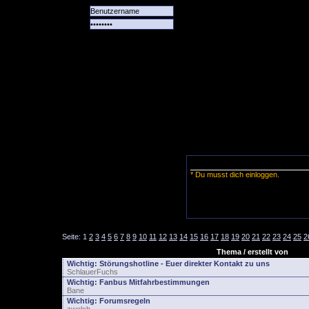
Alle
Das
Forum
Spiele
Team
alle
Tore
* Du musst dich einloggen.
Seite:
1
2
3
4
5
6
7
8
9
10
11
12
13
14
15
16
17
18
19
20
21
22
23
24
25
2
Thema / erstellt von
Wichtig:
Störungshotline - Euer direkter Kontakt zu uns
SchlauerFuchs
Wichtig:
Fanbus Mitfahrbestimmungen
Bane
Wichtig:
Forumsregeln