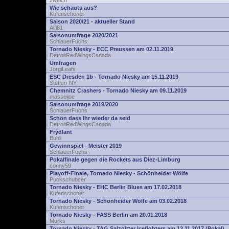
zwelch
Wie schauts aus?
Kufenschoner
Saison 2020/21 - aktueller Stand
Alfi81
Saisonumfrage 2020/2021
SchlauerFuchs
Tornado Niesky - ECC Preussen am 02.11.2019
DetroitRedWingsCanada
Umfragen
JörgiLeafs
ESC Dresden 1b - Tornado Niesky am 15.11.2019
Steffen-NY
Chemnitz Crashers - Tornado Niesky am 09.11.2019
masseljoe
Saisonumfrage 2019/2020
SchlauerFuchs
Schön dass Ihr wieder da seid
DetroitRedWingsCanada
Frýdlant
Buhli
Gewinnspiel - Meister 2019
SchlauerFuchs
Pokalfinale gegen die Rockets aus Diez-Limburg
conny59
Playoff-Finale, Tornado Niesky - Schönheider Wölfe
Puckschubser
Tornado Niesky - EHC Berlin Blues am 17.02.2018
Kufenschoner
Tornado Niesky - Schönheider Wölfe am 03.02.2018
Kufenschoner
Tornado Niesky - FASS Berlin am 20.01.2018
Murks
Tornado Niesky - TAG Salzgitter Icefighters am 12.11.2017 (Pokal)