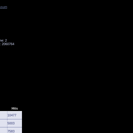
ssum
Tornado
Niesky
ne: 2
: 2060764
Hits
10477
5003
7583