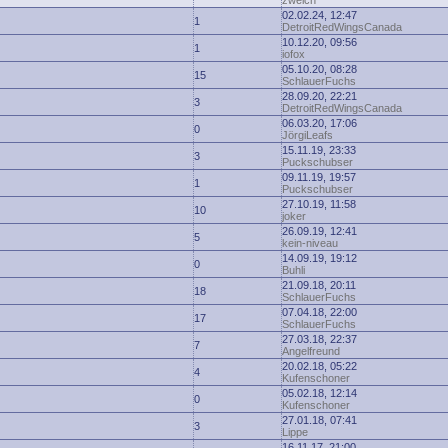
zwelch
02.02.24, 12:47
1
DetroitRedWingsCanada
10.12.20, 09:56
1
iofox
05.10.20, 08:28
15
SchlauerFuchs
28.09.20, 22:21
3
DetroitRedWingsCanada
06.03.20, 17:06
0
JörgiLeafs
15.11.19, 23:33
3
Puckschubser
09.11.19, 19:57
1
Puckschubser
27.10.19, 11:58
10
joker
26.09.19, 12:41
5
kein-niveau
14.09.19, 19:12
0
Buhli
21.09.18, 20:11
18
SchlauerFuchs
07.04.18, 22:00
17
SchlauerFuchs
27.03.18, 22:37
7
Angelfreund
20.02.18, 05:22
4
Kufenschoner
05.02.18, 12:14
0
Kufenschoner
27.01.18, 07:41
3
Lippe
16.11.17, 21:00