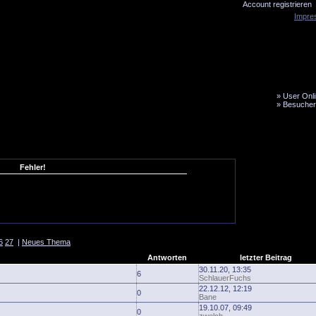
Account registrieren
Impre
»
User Onli
»
Besucher
LiveTicker
Media
Fanbus
Fehler!
6
27
|
Neues Thema
Antworten
letzter Beitrag
30.11.20, 13:35
6
SchlauerFuchs
22.12.12, 12:19
0
Bane
19.10.07, 09:49
0