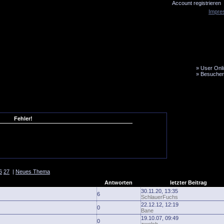
Account registrieren
Impre
»
User Onli
»
Besucher
LiveTicker
Media
Fanbus
Fehler!
6
27
|
Neues Thema
Antworten
letzter Beitrag
30.11.20, 13:35
6
SchlauerFuchs
22.12.12, 12:19
0
Bane
19.10.07, 09:49
0