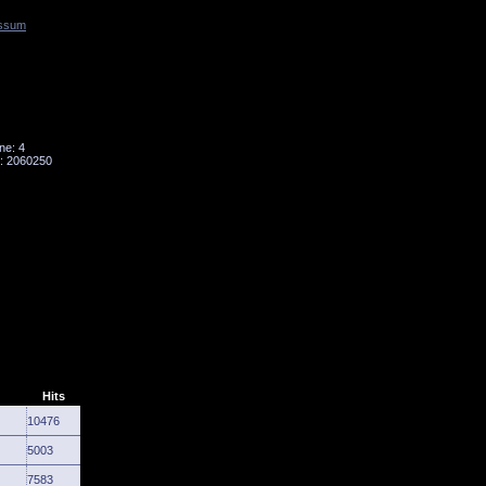
ssum
Tornado
Niesky
ne: 4
: 2060250
Hits
10476
5003
7583