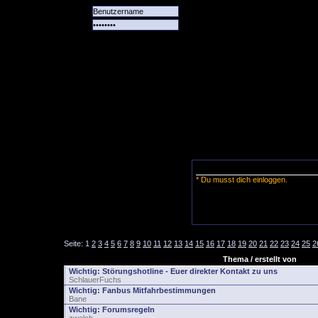
Alle
Das
Forum
Spiele
Team
alle
Tore
* Du musst dich einloggen.
Seite:
1
2
3
4
5
6
7
8
9
10
11
12
13
14
15
16
17
18
19
20
21
22
23
24
25
2
Thema / erstellt von
Wichtig:
Störungshotline - Euer direkter Kontakt zu uns
SchlauerFuchs
Wichtig:
Fanbus Mitfahrbestimmungen
Bane
Wichtig:
Forumsregeln