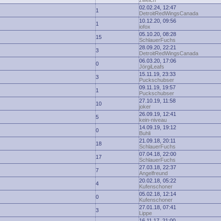
zwelch
02.02.24, 12:47
1
DetroitRedWingsCanada
10.12.20, 09:56
1
iofox
05.10.20, 08:28
15
SchlauerFuchs
28.09.20, 22:21
3
DetroitRedWingsCanada
06.03.20, 17:06
0
JörgiLeafs
15.11.19, 23:33
3
Puckschubser
09.11.19, 19:57
1
Puckschubser
27.10.19, 11:58
10
joker
26.09.19, 12:41
5
kein-niveau
14.09.19, 19:12
0
Buhli
21.09.18, 20:11
18
SchlauerFuchs
07.04.18, 22:00
17
SchlauerFuchs
27.03.18, 22:37
7
Angelfreund
20.02.18, 05:22
4
Kufenschoner
05.02.18, 12:14
0
Kufenschoner
27.01.18, 07:41
3
Lippe
16.11.17, 21:00