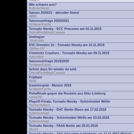
zwelch
Wie schauts aus?
Kufenschoner
Saison 2020/21 - aktueller Stand
Alfi81
Saisonumfrage 2020/2021
SchlauerFuchs
Tornado Niesky - ECC Preussen am 02.11.2019
DetroitRedWingsCanada
Umfragen
JörgiLeafs
ESC Dresden 1b - Tornado Niesky am 15.11.2019
Steffen-NY
Chemnitz Crashers - Tornado Niesky am 09.11.2019
masseljoe
Saisonumfrage 2019/2020
SchlauerFuchs
Schön dass Ihr wieder da seid
DetroitRedWingsCanada
Frýdlant
Buhli
Gewinnspiel - Meister 2019
SchlauerFuchs
Pokalfinale gegen die Rockets aus Diez-Limburg
conny59
Playoff-Finale, Tornado Niesky - Schönheider Wölfe
Puckschubser
Tornado Niesky - EHC Berlin Blues am 17.02.2018
Kufenschoner
Tornado Niesky - Schönheider Wölfe am 03.02.2018
Kufenschoner
Tornado Niesky - FASS Berlin am 20.01.2018
Murks
Tornado Niesky - TAG Salzgitter Icefighters am 12.11.2017 (Pokal)