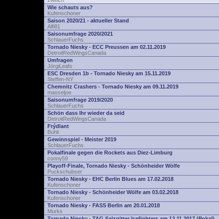
zwelch
Wie schauts aus?
Kufenschoner
Saison 2020/21 - aktueller Stand
Alfi81
Saisonumfrage 2020/2021
SchlauerFuchs
Tornado Niesky - ECC Preussen am 02.11.2019
DetroitRedWingsCanada
Umfragen
JörgiLeafs
ESC Dresden 1b - Tornado Niesky am 15.11.2019
Steffen-NY
Chemnitz Crashers - Tornado Niesky am 09.11.2019
masseljoe
Saisonumfrage 2019/2020
SchlauerFuchs
Schön dass Ihr wieder da seid
DetroitRedWingsCanada
Frýdlant
Buhli
Gewinnspiel - Meister 2019
SchlauerFuchs
Pokalfinale gegen die Rockets aus Diez-Limburg
conny59
Playoff-Finale, Tornado Niesky - Schönheider Wölfe
Puckschubser
Tornado Niesky - EHC Berlin Blues am 17.02.2018
Kufenschoner
Tornado Niesky - Schönheider Wölfe am 03.02.2018
Kufenschoner
Tornado Niesky - FASS Berlin am 20.01.2018
Murks
Tornado Niesky - TAG Salzgitter Icefighters am 12.11.2017 (Pokal)