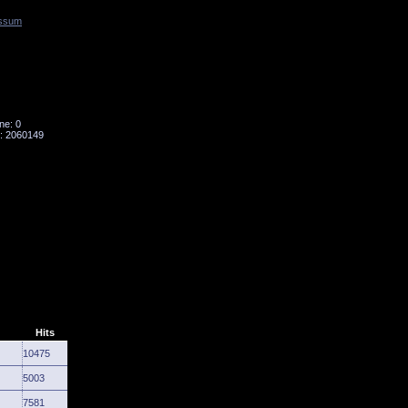
ssum
Tornado
Niesky
ne: 0
: 2060149
Hits
10475
5003
7581