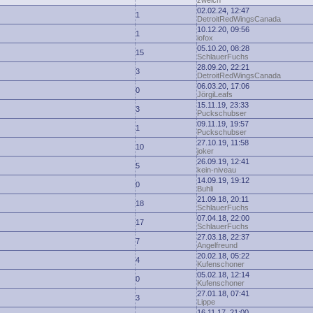
zwelch
02.02.24, 12:47
1
DetroitRedWingsCanada
10.12.20, 09:56
1
iofox
05.10.20, 08:28
15
SchlauerFuchs
28.09.20, 22:21
3
DetroitRedWingsCanada
06.03.20, 17:06
0
JörgiLeafs
15.11.19, 23:33
3
Puckschubser
09.11.19, 19:57
1
Puckschubser
27.10.19, 11:58
10
joker
26.09.19, 12:41
5
kein-niveau
14.09.19, 19:12
0
Buhli
21.09.18, 20:11
18
SchlauerFuchs
07.04.18, 22:00
17
SchlauerFuchs
27.03.18, 22:37
7
Angelfreund
20.02.18, 05:22
4
Kufenschoner
05.02.18, 12:14
0
Kufenschoner
27.01.18, 07:41
3
Lippe
16.11.17, 21:00