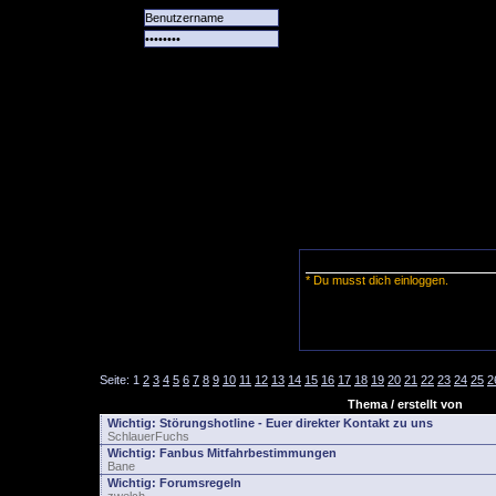
Alle
Das
Forum
Spiele
Team
alle
Tore
* Du musst dich einloggen.
Seite:
1
2
3
4
5
6
7
8
9
10
11
12
13
14
15
16
17
18
19
20
21
22
23
24
25
2
Thema / erstellt von
Wichtig:
Störungshotline - Euer direkter Kontakt zu uns
SchlauerFuchs
Wichtig:
Fanbus Mitfahrbestimmungen
Bane
Wichtig:
Forumsregeln