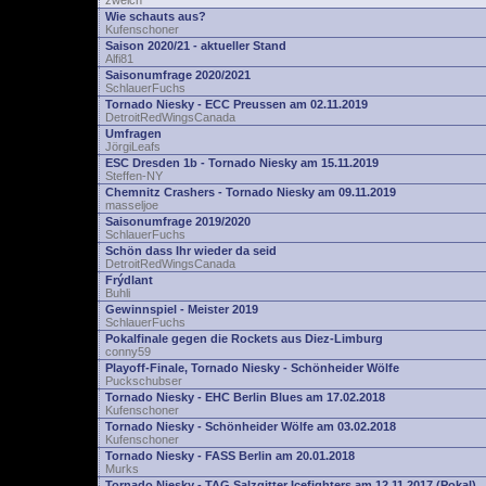
zwelch
Wie schauts aus?
Kufenschoner
Saison 2020/21 - aktueller Stand
Alfi81
Saisonumfrage 2020/2021
SchlauerFuchs
Tornado Niesky - ECC Preussen am 02.11.2019
DetroitRedWingsCanada
Umfragen
JörgiLeafs
ESC Dresden 1b - Tornado Niesky am 15.11.2019
Steffen-NY
Chemnitz Crashers - Tornado Niesky am 09.11.2019
masseljoe
Saisonumfrage 2019/2020
SchlauerFuchs
Schön dass Ihr wieder da seid
DetroitRedWingsCanada
Frýdlant
Buhli
Gewinnspiel - Meister 2019
SchlauerFuchs
Pokalfinale gegen die Rockets aus Diez-Limburg
conny59
Playoff-Finale, Tornado Niesky - Schönheider Wölfe
Puckschubser
Tornado Niesky - EHC Berlin Blues am 17.02.2018
Kufenschoner
Tornado Niesky - Schönheider Wölfe am 03.02.2018
Kufenschoner
Tornado Niesky - FASS Berlin am 20.01.2018
Murks
Tornado Niesky - TAG Salzgitter Icefighters am 12.11.2017 (Pokal)