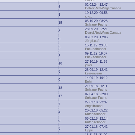
zwelch
02.02.24, 12:47
1
DetroitRedWingsCanada
10.12.20, 09:56
1
iofox
05.10.20, 08:28
15
SchlauerFuchs
28.09.20, 22:21
3
DetroitRedWingsCanada
06.03.20, 17:06
0
JörgiLeafs
15.11.19, 23:33
3
Puckschubser
09.11.19, 19:57
1
Puckschubser
27.10.19, 11:58
10
joker
26.09.19, 12:41
5
kein-niveau
14.09.19, 19:12
0
Buhli
21.09.18, 20:11
18
SchlauerFuchs
07.04.18, 22:00
17
SchlauerFuchs
27.03.18, 22:37
7
Angelfreund
20.02.18, 05:22
4
Kufenschoner
05.02.18, 12:14
0
Kufenschoner
27.01.18, 07:41
3
Lippe
16.11.17, 21:00