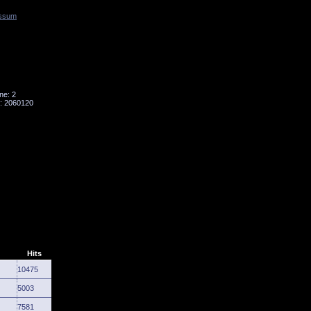
ssum
Tornado
Niesky
ne: 2
: 2060120
Hits
10475
5003
7581