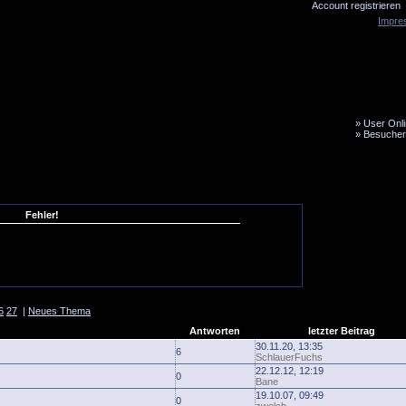
Account registrieren
Impre
»
User Onli
»
Besucher
LiveTicker
Media
Fanbus
Fehler!
6
27
|
Neues Thema
Antworten
letzter Beitrag
30.11.20, 13:35
6
SchlauerFuchs
22.12.12, 12:19
0
Bane
19.10.07, 09:49
0