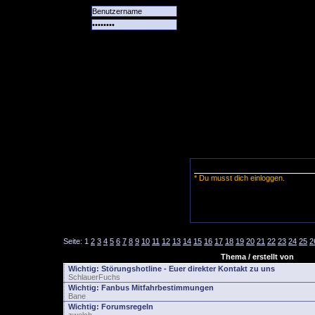
Alle
Das
Forum
Spiele
Team
alle
Tore
* Du musst dich einloggen.
Seite:
1
2
3
4
5
6
7
8
9
10
11
12
13
14
15
16
17
18
19
20
21
22
23
24
25
2
Thema / erstellt von
Wichtig:
Störungshotline - Euer direkter Kontakt zu uns
SchlauerFuchs
Wichtig:
Fanbus Mitfahrbestimmungen
Bane
Wichtig:
Forumsregeln