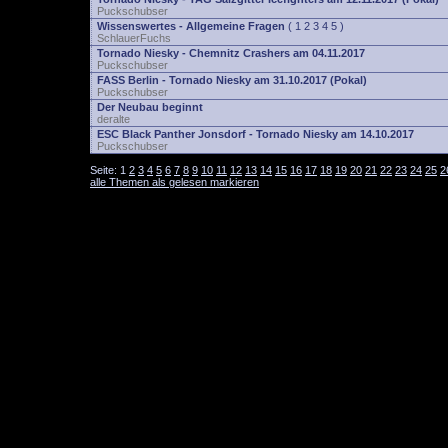
Puckschubser
Wissenswertes - Allgemeine Fragen
(
1
2
3
4
5
)
SchlauerFuchs
Tornado Niesky - Chemnitz Crashers am 04.11.2017
Puckschubser
FASS Berlin - Tornado Niesky am 31.10.2017 (Pokal)
Puckschubser
Der Neubau beginnt
deralte
ESC Black Panther Jonsdorf - Tornado Niesky am 14.10.2017
Puckschubser
Seite:
1
2
3
4
5
6
7
8
9
10
11
12
13
14
15
16
17
18
19
20
21
22
23
24
25
2
alle Themen als gelesen markieren