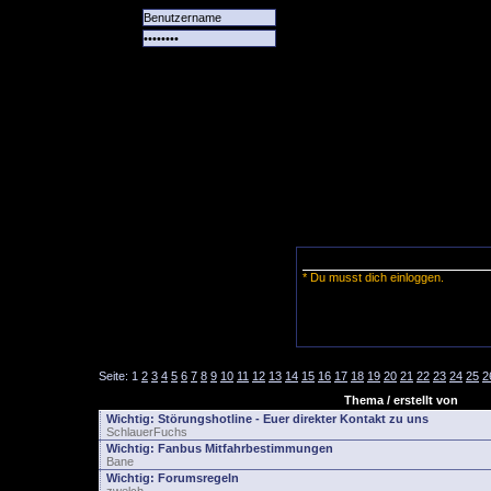
Alle
Das
Forum
Spiele
Team
alle
Tore
* Du musst dich einloggen.
Seite:
1
2
3
4
5
6
7
8
9
10
11
12
13
14
15
16
17
18
19
20
21
22
23
24
25
2
Thema / erstellt von
Wichtig:
Störungshotline - Euer direkter Kontakt zu uns
SchlauerFuchs
Wichtig:
Fanbus Mitfahrbestimmungen
Bane
Wichtig:
Forumsregeln