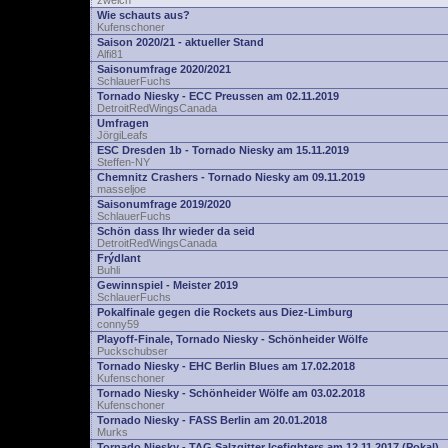
zwelch
Wie schauts aus?
Kufenschoner
Saison 2020/21 - aktueller Stand
Alfi81
Saisonumfrage 2020/2021
SchlauerFuchs
Tornado Niesky - ECC Preussen am 02.11.2019
DetroitRedWingsCanada
Umfragen
JörgiLeafs
ESC Dresden 1b - Tornado Niesky am 15.11.2019
Steffen-NY
Chemnitz Crashers - Tornado Niesky am 09.11.2019
masseljoe
Saisonumfrage 2019/2020
SchlauerFuchs
Schön dass Ihr wieder da seid
DetroitRedWingsCanada
Frýdlant
Buhli
Gewinnspiel - Meister 2019
SchlauerFuchs
Pokalfinale gegen die Rockets aus Diez-Limburg
conny59
Playoff-Finale, Tornado Niesky - Schönheider Wölfe
Puckschubser
Tornado Niesky - EHC Berlin Blues am 17.02.2018
Kufenschoner
Tornado Niesky - Schönheider Wölfe am 03.02.2018
Kufenschoner
Tornado Niesky - FASS Berlin am 20.01.2018
Murks
Tornado Niesky - TAG Salzgitter Icefighters am 12.11.2017 (Pokal)