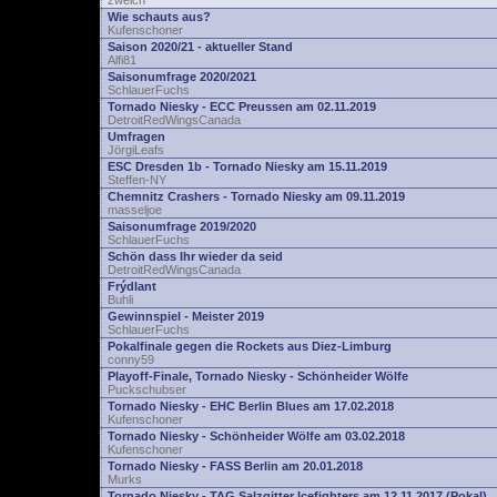
zwelch
Wie schauts aus?
Kufenschoner
Saison 2020/21 - aktueller Stand
Alfi81
Saisonumfrage 2020/2021
SchlauerFuchs
Tornado Niesky - ECC Preussen am 02.11.2019
DetroitRedWingsCanada
Umfragen
JörgiLeafs
ESC Dresden 1b - Tornado Niesky am 15.11.2019
Steffen-NY
Chemnitz Crashers - Tornado Niesky am 09.11.2019
masseljoe
Saisonumfrage 2019/2020
SchlauerFuchs
Schön dass Ihr wieder da seid
DetroitRedWingsCanada
Frýdlant
Buhli
Gewinnspiel - Meister 2019
SchlauerFuchs
Pokalfinale gegen die Rockets aus Diez-Limburg
conny59
Playoff-Finale, Tornado Niesky - Schönheider Wölfe
Puckschubser
Tornado Niesky - EHC Berlin Blues am 17.02.2018
Kufenschoner
Tornado Niesky - Schönheider Wölfe am 03.02.2018
Kufenschoner
Tornado Niesky - FASS Berlin am 20.01.2018
Murks
Tornado Niesky - TAG Salzgitter Icefighters am 12.11.2017 (Pokal)