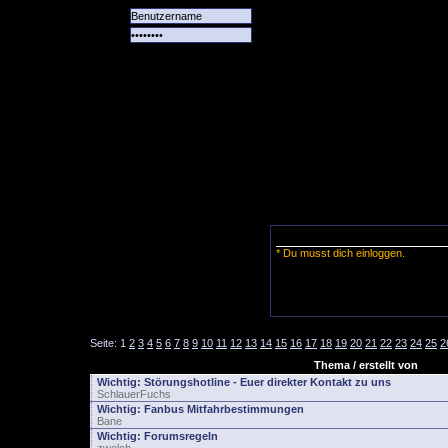
Alle
Das
Forum
Spiele
Team
alle
Tore
* Du musst dich einloggen.
Seite:
1
2
3
4
5
6
7
8
9
10
11
12
13
14
15
16
17
18
19
20
21
22
23
24
25
2
Thema / erstellt von
Wichtig:
Störungshotline - Euer direkter Kontakt zu uns
SchlauerFuchs
Wichtig:
Fanbus Mitfahrbestimmungen
Bane
Wichtig:
Forumsregeln