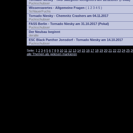
Puckschubser
Wissenswertes - Allgemeine Fragen
(
1
2
3
4
5
)
SchlauerFuchs
Tornado Niesky - Chemnitz Crashers am 04.11.2017
Puckschubser
FASS Berlin - Tornado Niesky am 31.10.2017 (Pokal)
Puckschubser
Der Neubau beginnt
deralte
ESC Black Panther Jonsdorf - Tornado Niesky am 14.10.2017
Puckschubser
Seite:
1
2
3
4
5
6
7
8
9
10
11
12
13
14
15
16
17
18
19
20
21
22
23
24
25
2
alle Themen als gelesen markieren