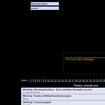
Alle
Das
Forum
Spiele
Team
alle
Tore
* Du musst dich einloggen.
Seite:
1
2
3
4
5
6
7
8
9
10
11
12
13
14
15
16
17
18
19
20
21
22
23
24
25
2
Thema / erstellt von
Wichtig:
Störungshotline - Euer direkter Kontakt zu uns
SchlauerFuchs
Wichtig:
Fanbus Mitfahrbestimmungen
Bane
Wichtig:
Forumsregeln