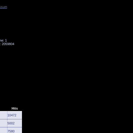
ssum
Tornado
Niesky
ne: 1
: 2059804
Hits
10472
5002
7580