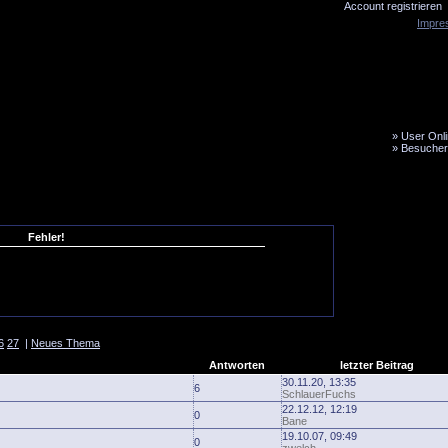
Account registrieren
Impre
»
User Onli
»
Besucher
LiveTicker
Media
Fanbus
Fehler!
6
27
|
Neues Thema
Antworten
letzter Beitrag
30.11.20, 13:35
6
SchlauerFuchs
22.12.12, 12:19
0
Bane
19.10.07, 09:49
0