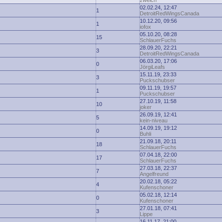
zwelch
02.02.24, 12:47
1
DetroitRedWingsCanada
10.12.20, 09:56
1
iofox
05.10.20, 08:28
15
SchlauerFuchs
28.09.20, 22:21
3
DetroitRedWingsCanada
06.03.20, 17:06
0
JörgiLeafs
15.11.19, 23:33
3
Puckschubser
09.11.19, 19:57
1
Puckschubser
27.10.19, 11:58
10
joker
26.09.19, 12:41
5
kein-niveau
14.09.19, 19:12
0
Buhli
21.09.18, 20:11
18
SchlauerFuchs
07.04.18, 22:00
17
SchlauerFuchs
27.03.18, 22:37
7
Angelfreund
20.02.18, 05:22
4
Kufenschoner
05.02.18, 12:14
0
Kufenschoner
27.01.18, 07:41
3
Lippe
16.11.17, 21:00