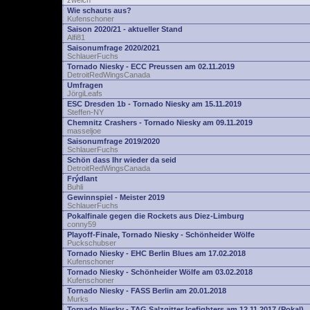
zwelch
Wie schauts aus?
Kufenschoner
Saison 2020/21 - aktueller Stand
Alfi81
Saisonumfrage 2020/2021
SchlauerFuchs
Tornado Niesky - ECC Preussen am 02.11.2019
DetroitRedWingsCanada
Umfragen
JörgiLeafs
ESC Dresden 1b - Tornado Niesky am 15.11.2019
Steffen-NY
Chemnitz Crashers - Tornado Niesky am 09.11.2019
masseljoe
Saisonumfrage 2019/2020
SchlauerFuchs
Schön dass Ihr wieder da seid
DetroitRedWingsCanada
Frýdlant
Buhli
Gewinnspiel - Meister 2019
SchlauerFuchs
Pokalfinale gegen die Rockets aus Diez-Limburg
conny59
Playoff-Finale, Tornado Niesky - Schönheider Wölfe
Puckschubser
Tornado Niesky - EHC Berlin Blues am 17.02.2018
Kufenschoner
Tornado Niesky - Schönheider Wölfe am 03.02.2018
Kufenschoner
Tornado Niesky - FASS Berlin am 20.01.2018
Murks
Tornado Niesky - TAG Salzgitter Icefighters am 12.11.2017 (Pokal)