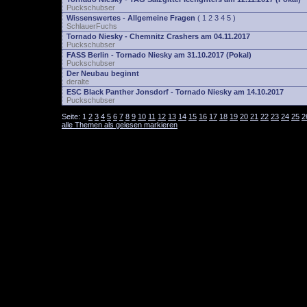
Puckschubser
Wissenswertes - Allgemeine Fragen
(
1
2
3
4
5
)
SchlauerFuchs
Tornado Niesky - Chemnitz Crashers am 04.11.2017
Puckschubser
FASS Berlin - Tornado Niesky am 31.10.2017 (Pokal)
Puckschubser
Der Neubau beginnt
deralte
ESC Black Panther Jonsdorf - Tornado Niesky am 14.10.2017
Puckschubser
Seite:
1
2
3
4
5
6
7
8
9
10
11
12
13
14
15
16
17
18
19
20
21
22
23
24
25
2
alle Themen als gelesen markieren