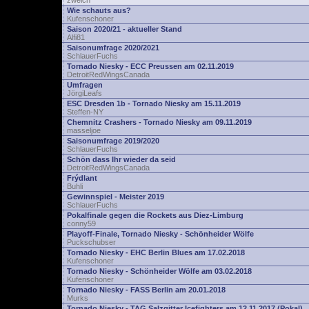
zwelch
Wie schauts aus?
Kufenschoner
Saison 2020/21 - aktueller Stand
Alfi81
Saisonumfrage 2020/2021
SchlauerFuchs
Tornado Niesky - ECC Preussen am 02.11.2019
DetroitRedWingsCanada
Umfragen
JörgiLeafs
ESC Dresden 1b - Tornado Niesky am 15.11.2019
Steffen-NY
Chemnitz Crashers - Tornado Niesky am 09.11.2019
masseljoe
Saisonumfrage 2019/2020
SchlauerFuchs
Schön dass Ihr wieder da seid
DetroitRedWingsCanada
Frýdlant
Buhli
Gewinnspiel - Meister 2019
SchlauerFuchs
Pokalfinale gegen die Rockets aus Diez-Limburg
conny59
Playoff-Finale, Tornado Niesky - Schönheider Wölfe
Puckschubser
Tornado Niesky - EHC Berlin Blues am 17.02.2018
Kufenschoner
Tornado Niesky - Schönheider Wölfe am 03.02.2018
Kufenschoner
Tornado Niesky - FASS Berlin am 20.01.2018
Murks
Tornado Niesky - TAG Salzgitter Icefighters am 12.11.2017 (Pokal)