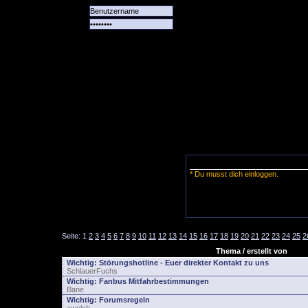
Alle
Das
Forum
Spiele
Team
alle
Tore
* Du musst dich einloggen.
Seite:
1
2
3
4
5
6
7
8
9
10
11
12
13
14
15
16
17
18
19
20
21
22
23
24
25
2
Thema / erstellt von
Wichtig:
Störungshotline - Euer direkter Kontakt zu uns
SchlauerFuchs
Wichtig:
Fanbus Mitfahrbestimmungen
Bane
Wichtig:
Forumsregeln