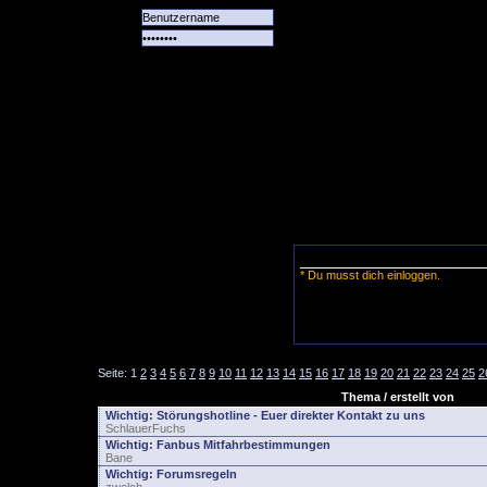
Alle
Das
Forum
Spiele
Team
alle
Tore
* Du musst dich einloggen.
Seite:
1
2
3
4
5
6
7
8
9
10
11
12
13
14
15
16
17
18
19
20
21
22
23
24
25
2
Thema / erstellt von
Wichtig:
Störungshotline - Euer direkter Kontakt zu uns
SchlauerFuchs
Wichtig:
Fanbus Mitfahrbestimmungen
Bane
Wichtig:
Forumsregeln