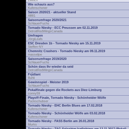
zwelch
Wie schauts aus?
Kufenschoner
Saison 2020/21 - aktueller Stand
Alfi81
Saisonumfrage 2020/2021
SchlauerFuchs
Tornado Niesky - ECC Preussen am 02.11.2019
DetroitRedWingsCanada
Umfragen
JörgiLeafs
ESC Dresden 1b - Tornado Niesky am 15.11.2019
Steffen-NY
Chemnitz Crashers - Tornado Niesky am 09.11.2019
masseljoe
Saisonumfrage 2019/2020
SchlauerFuchs
Schön dass Ihr wieder da seid
DetroitRedWingsCanada
Frýdlant
Buhli
Gewinnspiel - Meister 2019
SchlauerFuchs
Pokalfinale gegen die Rockets aus Diez-Limburg
conny59
Playoff-Finale, Tornado Niesky - Schönheider Wölfe
Puckschubser
Tornado Niesky - EHC Berlin Blues am 17.02.2018
Kufenschoner
Tornado Niesky - Schönheider Wölfe am 03.02.2018
Kufenschoner
Tornado Niesky - FASS Berlin am 20.01.2018
Murks
Tornado Niesky - TAG Salzgitter Icefighters am 12.11.2017 (Pokal)