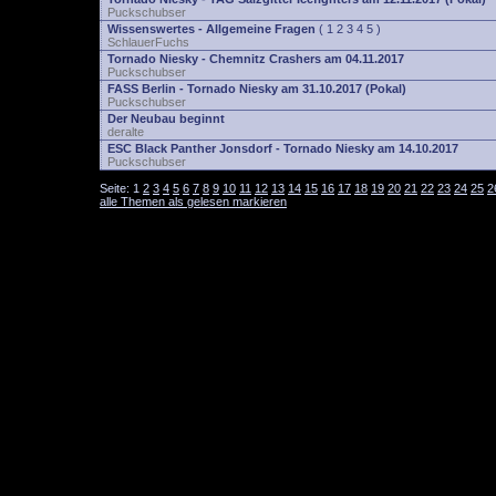
Puckschubser
Wissenswertes - Allgemeine Fragen
(
1
2
3
4
5
)
SchlauerFuchs
Tornado Niesky - Chemnitz Crashers am 04.11.2017
Puckschubser
FASS Berlin - Tornado Niesky am 31.10.2017 (Pokal)
Puckschubser
Der Neubau beginnt
deralte
ESC Black Panther Jonsdorf - Tornado Niesky am 14.10.2017
Puckschubser
Seite:
1
2
3
4
5
6
7
8
9
10
11
12
13
14
15
16
17
18
19
20
21
22
23
24
25
2
alle Themen als gelesen markieren