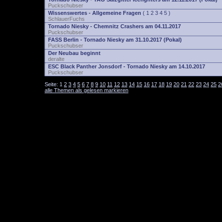
Puckschubser
Wissenswertes - Allgemeine Fragen
(
1
2
3
4
5
)
SchlauerFuchs
Tornado Niesky - Chemnitz Crashers am 04.11.2017
Puckschubser
FASS Berlin - Tornado Niesky am 31.10.2017 (Pokal)
Puckschubser
Der Neubau beginnt
deralte
ESC Black Panther Jonsdorf - Tornado Niesky am 14.10.2017
Puckschubser
Seite:
1
2
3
4
5
6
7
8
9
10
11
12
13
14
15
16
17
18
19
20
21
22
23
24
25
2
alle Themen als gelesen markieren