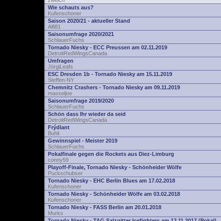
zwelch
Wie schauts aus?
Kufenschoner
Saison 2020/21 - aktueller Stand
Alfi81
Saisonumfrage 2020/2021
SchlauerFuchs
Tornado Niesky - ECC Preussen am 02.11.2019
DetroitRedWingsCanada
Umfragen
JörgiLeafs
ESC Dresden 1b - Tornado Niesky am 15.11.2019
Steffen-NY
Chemnitz Crashers - Tornado Niesky am 09.11.2019
masseljoe
Saisonumfrage 2019/2020
SchlauerFuchs
Schön dass Ihr wieder da seid
DetroitRedWingsCanada
Frýdlant
Buhli
Gewinnspiel - Meister 2019
SchlauerFuchs
Pokalfinale gegen die Rockets aus Diez-Limburg
conny59
Playoff-Finale, Tornado Niesky - Schönheider Wölfe
Puckschubser
Tornado Niesky - EHC Berlin Blues am 17.02.2018
Kufenschoner
Tornado Niesky - Schönheider Wölfe am 03.02.2018
Kufenschoner
Tornado Niesky - FASS Berlin am 20.01.2018
Murks
Tornado Niesky - TAG Salzgitter Icefighters am 12.11.2017 (Pokal)