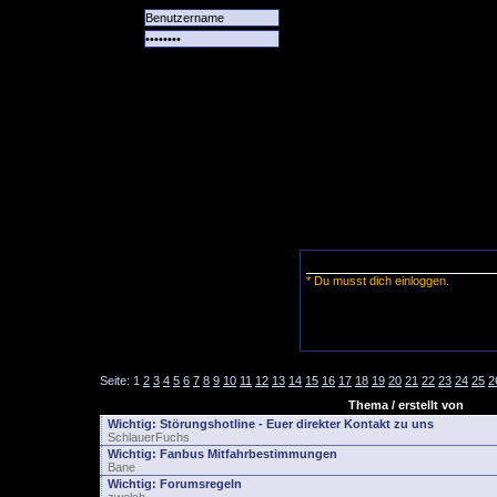
Alle
Das
Forum
Spiele
Team
alle
Tore
* Du musst dich einloggen.
Seite:
1
2
3
4
5
6
7
8
9
10
11
12
13
14
15
16
17
18
19
20
21
22
23
24
25
2
Thema / erstellt von
Wichtig:
Störungshotline - Euer direkter Kontakt zu uns
SchlauerFuchs
Wichtig:
Fanbus Mitfahrbestimmungen
Bane
Wichtig:
Forumsregeln