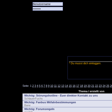
Alle
Das
Forum
Spiele
Team
alle
Tore
* Du musst dich einloggen.
Seite:
1
2
3
4
5
6
7
8
9
10
11
12
13
14
15
16
17
18
19
20
21
22
23
24
25
2
Thema / erstellt von
Wichtig:
Störungshotline - Euer direkter Kontakt zu uns
SchlauerFuchs
Wichtig:
Fanbus Mitfahrbestimmungen
Bane
Wichtig:
Forumsregeln