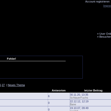
Account registrieren
Impre
»
User Onli
»
Besucher
LiveTicker
Media
Fanbus
Fehler!
6
27
|
Neues Thema
Antworten
letzter Beitrag
30.11.20, 13:35
6
SchlauerFuchs
22.12.12, 12:19
0
Bane
19.10.07, 09:49
0