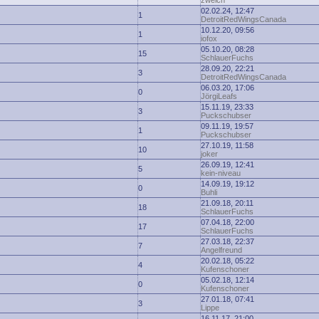
zwelch
02.02.24, 12:47
1
DetroitRedWingsCanada
10.12.20, 09:56
1
iofox
05.10.20, 08:28
15
SchlauerFuchs
28.09.20, 22:21
3
DetroitRedWingsCanada
06.03.20, 17:06
0
JörgiLeafs
15.11.19, 23:33
3
Puckschubser
09.11.19, 19:57
1
Puckschubser
27.10.19, 11:58
10
joker
26.09.19, 12:41
5
kein-niveau
14.09.19, 19:12
0
Buhli
21.09.18, 20:11
18
SchlauerFuchs
07.04.18, 22:00
17
SchlauerFuchs
27.03.18, 22:37
7
Angelfreund
20.02.18, 05:22
4
Kufenschoner
05.02.18, 12:14
0
Kufenschoner
27.01.18, 07:41
3
Lippe
16.11.17, 21:00