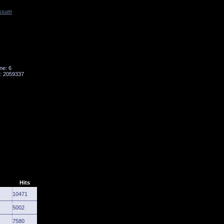
ssum
Tornado
Niesky
ne: 6
: 2059337
Hits
10471
5002
7580