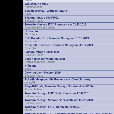
zwelch
Wie schauts aus?
Kufenschoner
Saison 2020/21 - aktueller Stand
Alfi81
Saisonumfrage 2020/2021
SchlauerFuchs
Tornado Niesky - ECC Preussen am 02.11.2019
DetroitRedWingsCanada
Umfragen
JörgiLeafs
ESC Dresden 1b - Tornado Niesky am 15.11.2019
Steffen-NY
Chemnitz Crashers - Tornado Niesky am 09.11.2019
masseljoe
Saisonumfrage 2019/2020
SchlauerFuchs
Schön dass Ihr wieder da seid
DetroitRedWingsCanada
Frýdlant
Buhli
Gewinnspiel - Meister 2019
SchlauerFuchs
Pokalfinale gegen die Rockets aus Diez-Limburg
conny59
Playoff-Finale, Tornado Niesky - Schönheider Wölfe
Puckschubser
Tornado Niesky - EHC Berlin Blues am 17.02.2018
Kufenschoner
Tornado Niesky - Schönheider Wölfe am 03.02.2018
Kufenschoner
Tornado Niesky - FASS Berlin am 20.01.2018
Murks
Tornado Niesky - TAG Salzgitter Icefighters am 12.11.2017 (Pokal)