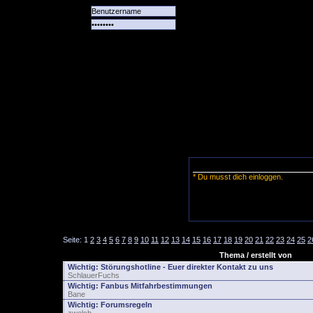
Alle
Das
Forum
Spiele
Team
alle
Tore
* Du musst dich einloggen.
Seite:
1
2
3
4
5
6
7
8
9
10
11
12
13
14
15
16
17
18
19
20
21
22
23
24
25
2
Thema / erstellt von
Wichtig:
Störungshotline - Euer direkter Kontakt zu uns
SchlauerFuchs
Wichtig:
Fanbus Mitfahrbestimmungen
Bane
Wichtig:
Forumsregeln