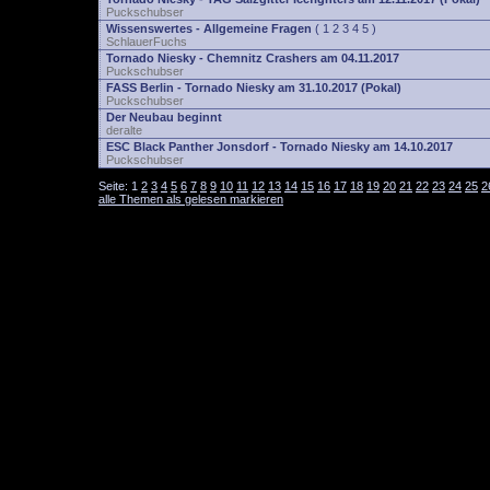
Puckschubser
Wissenswertes - Allgemeine Fragen
(
1
2
3
4
5
)
SchlauerFuchs
Tornado Niesky - Chemnitz Crashers am 04.11.2017
Puckschubser
FASS Berlin - Tornado Niesky am 31.10.2017 (Pokal)
Puckschubser
Der Neubau beginnt
deralte
ESC Black Panther Jonsdorf - Tornado Niesky am 14.10.2017
Puckschubser
Seite:
1
2
3
4
5
6
7
8
9
10
11
12
13
14
15
16
17
18
19
20
21
22
23
24
25
2
alle Themen als gelesen markieren