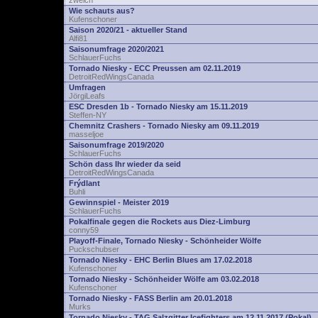
zwelch
Wie schauts aus?
Kufenschoner
Saison 2020/21 - aktueller Stand
Alfi81
Saisonumfrage 2020/2021
SchlauerFuchs
Tornado Niesky - ECC Preussen am 02.11.2019
DetroitRedWingsCanada
Umfragen
JörgiLeafs
ESC Dresden 1b - Tornado Niesky am 15.11.2019
Steffen-NY
Chemnitz Crashers - Tornado Niesky am 09.11.2019
masseljoe
Saisonumfrage 2019/2020
SchlauerFuchs
Schön dass Ihr wieder da seid
DetroitRedWingsCanada
Frýdlant
Buhli
Gewinnspiel - Meister 2019
SchlauerFuchs
Pokalfinale gegen die Rockets aus Diez-Limburg
conny59
Playoff-Finale, Tornado Niesky - Schönheider Wölfe
Puckschubser
Tornado Niesky - EHC Berlin Blues am 17.02.2018
Kufenschoner
Tornado Niesky - Schönheider Wölfe am 03.02.2018
Kufenschoner
Tornado Niesky - FASS Berlin am 20.01.2018
Murks
Tornado Niesky - TAG Salzgitter Icefighters am 12.11.2017 (Pokal)