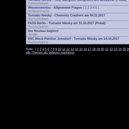
Puckschubser
Wissenswertes - Allgemeine Fragen
(
1
2
3
4
5
)
SchlauerFuchs
Tornado Niesky - Chemnitz Crashers am 04.11.2017
Puckschubser
FASS Berlin - Tornado Niesky am 31.10.2017 (Pokal)
Puckschubser
Der Neubau beginnt
deralte
ESC Black Panther Jonsdorf - Tornado Niesky am 14.10.2017
Puckschubser
Seite:
1
2
3
4
5
6
7
8
9
10
11
12
13
14
15
16
17
18
19
20
21
22
23
24
25
2
alle Themen als gelesen markieren