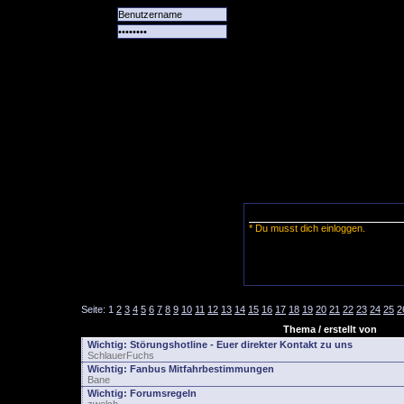
Alle
Das
Forum
Spiele
Team
alle
Tore
* Du musst dich einloggen.
Seite:
1
2
3
4
5
6
7
8
9
10
11
12
13
14
15
16
17
18
19
20
21
22
23
24
25
2
Thema / erstellt von
Wichtig:
Störungshotline - Euer direkter Kontakt zu uns
SchlauerFuchs
Wichtig:
Fanbus Mitfahrbestimmungen
Bane
Wichtig:
Forumsregeln