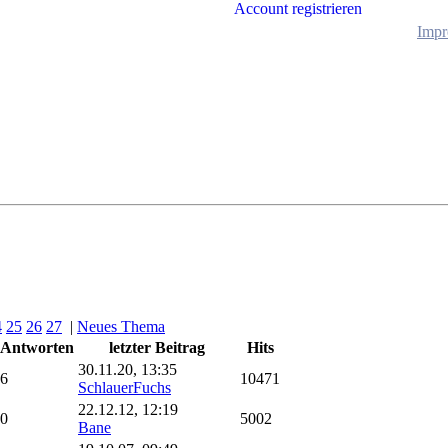
Account registrieren
Impr
4
25
26
27
|
Neues Thema
Antworten
letzter Beitrag
Hits
30.11.20, 13:35
6
10471
SchlauerFuchs
22.12.12, 12:19
0
5002
Bane