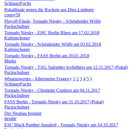
SchlauerFuchs
Pokalfinale gegen die Rockets aus Diez-Limburg
conny59
Playoff-Finale, Tornado Niesky - Schönheider Wölfe
Puckschubser
Tornado Niesky - EHC Berlin Blues am 17.02.2018
Kufenschoner
Tornado Niesky - Schönheider Wölfe am 03.02.2018
Kufenschoner
Tornado Niesky - FASS Berlin am 20.01.2018
Murks
Tornado Niesky - TAG Salzgitter Icefighters am 12.11.2017 (Pokal)
Puckschubser
Wissenswertes - Allgemeine Fragen
(
1
2
3
4
5
)
SchlauerFuchs
Tornado Niesky - Chemnitz Crashers am 04.11.2017
Puckschubser
FASS Berlin - Tornado Niesky am 31.10.2017 (Pokal)
Puckschubser
Der Neubau beginnt
deralte
ESC Black Panther Jonsdorf - Tornado Niesky am 14.10.2017