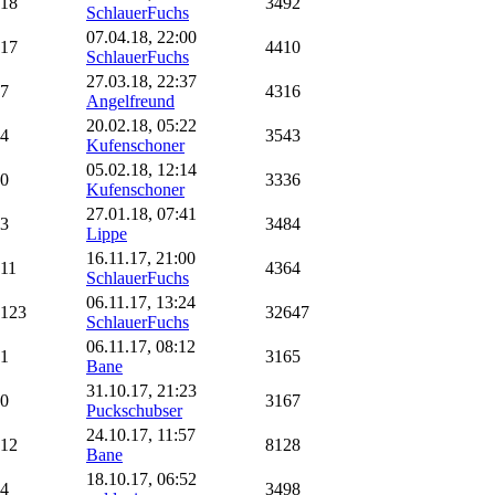
18
3492
SchlauerFuchs
07.04.18, 22:00
17
4410
SchlauerFuchs
27.03.18, 22:37
7
4316
Angelfreund
20.02.18, 05:22
4
3543
Kufenschoner
05.02.18, 12:14
0
3336
Kufenschoner
27.01.18, 07:41
3
3484
Lippe
16.11.17, 21:00
11
4364
SchlauerFuchs
06.11.17, 13:24
123
32647
SchlauerFuchs
06.11.17, 08:12
1
3165
Bane
31.10.17, 21:23
0
3167
Puckschubser
24.10.17, 11:57
12
8128
Bane
18.10.17, 06:52
4
3498