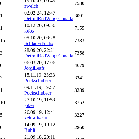
19.10.07, 09:49
0
7580
zwelch
02.02.24, 12:47
1
3091
DetroitRedWingsCanada
10.12.20, 09:56
1
7155
iofox
05.10.20, 08:28
15
7383
SchlauerFuchs
28.09.20, 22:21
3
7358
DetroitRedWingsCanada
06.03.20, 17:06
0
4679
JörgiLeafs
15.11.19, 23:33
3
3341
Puckschubser
09.11.19, 19:57
1
3289
Puckschubser
27.10.19, 11:58
10
3752
joker
26.09.19, 12:41
5
3227
kein-niveau
14.09.19, 19:12
0
2860
Buhli
21.09.18, 20:11