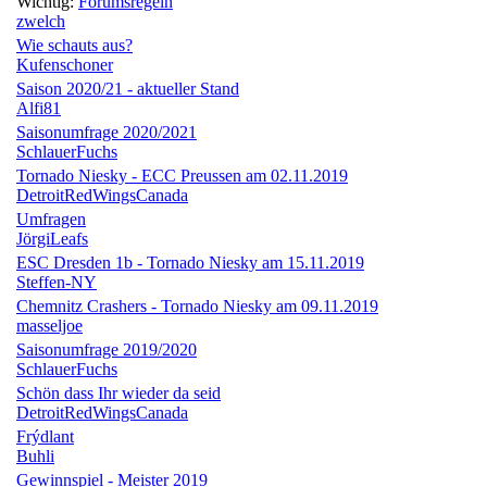
Wichtig:
Forumsregeln
zwelch
Wie schauts aus?
Kufenschoner
Saison 2020/21 - aktueller Stand
Alfi81
Saisonumfrage 2020/2021
SchlauerFuchs
Tornado Niesky - ECC Preussen am 02.11.2019
DetroitRedWingsCanada
Umfragen
JörgiLeafs
ESC Dresden 1b - Tornado Niesky am 15.11.2019
Steffen-NY
Chemnitz Crashers - Tornado Niesky am 09.11.2019
masseljoe
Saisonumfrage 2019/2020
SchlauerFuchs
Schön dass Ihr wieder da seid
DetroitRedWingsCanada
Frýdlant
Buhli
Gewinnspiel - Meister 2019