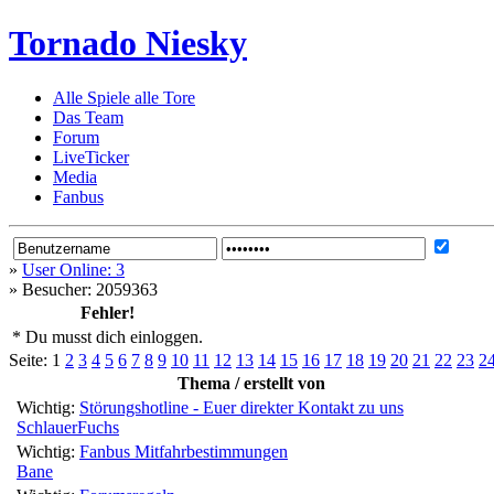
Tornado Niesky
Alle Spiele alle Tore
Das Team
Forum
LiveTicker
Media
Fanbus
»
User Online: 3
»
Besucher: 2059363
Fehler!
* Du musst dich einloggen.
Seite:
1
2
3
4
5
6
7
8
9
10
11
12
13
14
15
16
17
18
19
20
21
22
23
2
Thema / erstellt von
Wichtig:
Störungshotline - Euer direkter Kontakt zu uns
SchlauerFuchs
Wichtig:
Fanbus Mitfahrbestimmungen
Bane