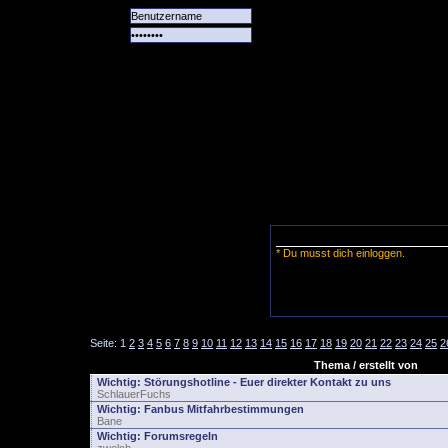
Alle
Das
Forum
Spiele
Team
alle
Tore
* Du musst dich einloggen.
Seite:
1
2
3
4
5
6
7
8
9
10
11
12
13
14
15
16
17
18
19
20
21
22
23
24
25
2
Thema / erstellt von
Wichtig:
Störungshotline - Euer direkter Kontakt zu uns
SchlauerFuchs
Wichtig:
Fanbus Mitfahrbestimmungen
Bane
Wichtig:
Forumsregeln