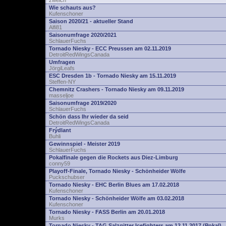
zwelch
Wie schauts aus?
Kufenschoner
Saison 2020/21 - aktueller Stand
Alfi81
Saisonumfrage 2020/2021
SchlauerFuchs
Tornado Niesky - ECC Preussen am 02.11.2019
DetroitRedWingsCanada
Umfragen
JörgiLeafs
ESC Dresden 1b - Tornado Niesky am 15.11.2019
Steffen-NY
Chemnitz Crashers - Tornado Niesky am 09.11.2019
masseljoe
Saisonumfrage 2019/2020
SchlauerFuchs
Schön dass Ihr wieder da seid
DetroitRedWingsCanada
Frýdlant
Buhli
Gewinnspiel - Meister 2019
SchlauerFuchs
Pokalfinale gegen die Rockets aus Diez-Limburg
conny59
Playoff-Finale, Tornado Niesky - Schönheider Wölfe
Puckschubser
Tornado Niesky - EHC Berlin Blues am 17.02.2018
Kufenschoner
Tornado Niesky - Schönheider Wölfe am 03.02.2018
Kufenschoner
Tornado Niesky - FASS Berlin am 20.01.2018
Murks
Tornado Niesky - TAG Salzgitter Icefighters am 12.11.2017 (Pokal)