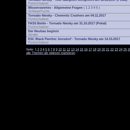
Puckschubser
Wissenswertes - Allgemeine Fragen
(
1
2
3
4
5
)
SchlauerFuchs
Tornado Niesky - Chemnitz Crashers am 04.11.2017
Puckschubser
FASS Berlin - Tornado Niesky am 31.10.2017 (Pokal)
Puckschubser
Der Neubau beginnt
deralte
ESC Black Panther Jonsdorf - Tornado Niesky am 14.10.2017
Puckschubser
Seite:
1
2
3
4
5
6
7
8
9
10
11
12
13
14
15
16
17
18
19
20
21
22
23
24
25
2
alle Themen als gelesen markieren