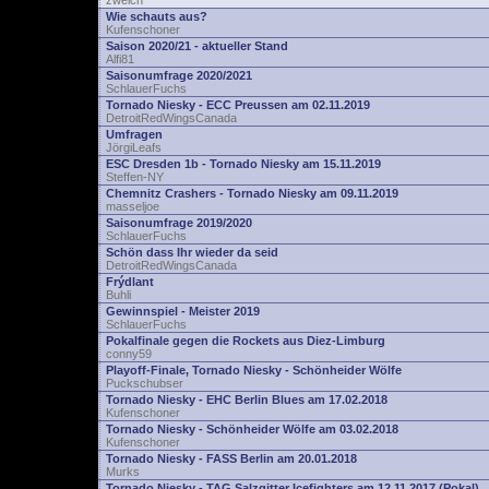
zwelch
Wie schauts aus?
Kufenschoner
Saison 2020/21 - aktueller Stand
Alfi81
Saisonumfrage 2020/2021
SchlauerFuchs
Tornado Niesky - ECC Preussen am 02.11.2019
DetroitRedWingsCanada
Umfragen
JörgiLeafs
ESC Dresden 1b - Tornado Niesky am 15.11.2019
Steffen-NY
Chemnitz Crashers - Tornado Niesky am 09.11.2019
masseljoe
Saisonumfrage 2019/2020
SchlauerFuchs
Schön dass Ihr wieder da seid
DetroitRedWingsCanada
Frýdlant
Buhli
Gewinnspiel - Meister 2019
SchlauerFuchs
Pokalfinale gegen die Rockets aus Diez-Limburg
conny59
Playoff-Finale, Tornado Niesky - Schönheider Wölfe
Puckschubser
Tornado Niesky - EHC Berlin Blues am 17.02.2018
Kufenschoner
Tornado Niesky - Schönheider Wölfe am 03.02.2018
Kufenschoner
Tornado Niesky - FASS Berlin am 20.01.2018
Murks
Tornado Niesky - TAG Salzgitter Icefighters am 12.11.2017 (Pokal)