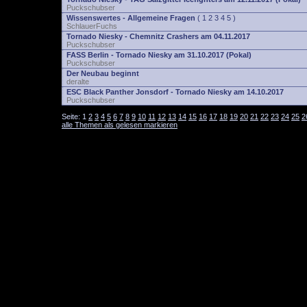
Puckschubser
Wissenswertes - Allgemeine Fragen
(
1
2
3
4
5
)
SchlauerFuchs
Tornado Niesky - Chemnitz Crashers am 04.11.2017
Puckschubser
FASS Berlin - Tornado Niesky am 31.10.2017 (Pokal)
Puckschubser
Der Neubau beginnt
deralte
ESC Black Panther Jonsdorf - Tornado Niesky am 14.10.2017
Puckschubser
Seite:
1
2
3
4
5
6
7
8
9
10
11
12
13
14
15
16
17
18
19
20
21
22
23
24
25
2
alle Themen als gelesen markieren