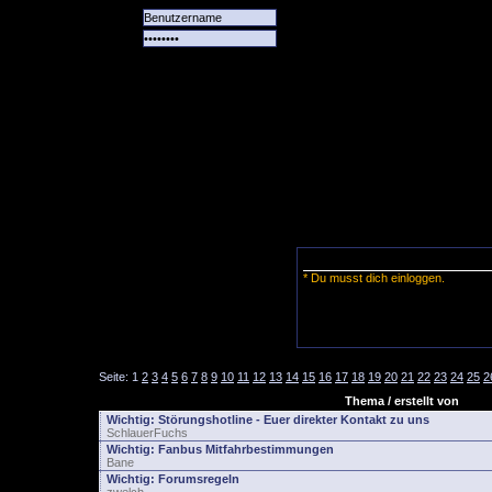
Alle
Das
Forum
Spiele
Team
alle
Tore
* Du musst dich einloggen.
Seite:
1
2
3
4
5
6
7
8
9
10
11
12
13
14
15
16
17
18
19
20
21
22
23
24
25
2
Thema / erstellt von
Wichtig:
Störungshotline - Euer direkter Kontakt zu uns
SchlauerFuchs
Wichtig:
Fanbus Mitfahrbestimmungen
Bane
Wichtig:
Forumsregeln