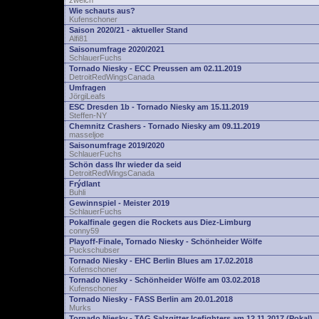
zwelch
Wie schauts aus?
Kufenschoner
Saison 2020/21 - aktueller Stand
Alfi81
Saisonumfrage 2020/2021
SchlauerFuchs
Tornado Niesky - ECC Preussen am 02.11.2019
DetroitRedWingsCanada
Umfragen
JörgiLeafs
ESC Dresden 1b - Tornado Niesky am 15.11.2019
Steffen-NY
Chemnitz Crashers - Tornado Niesky am 09.11.2019
masseljoe
Saisonumfrage 2019/2020
SchlauerFuchs
Schön dass Ihr wieder da seid
DetroitRedWingsCanada
Frýdlant
Buhli
Gewinnspiel - Meister 2019
SchlauerFuchs
Pokalfinale gegen die Rockets aus Diez-Limburg
conny59
Playoff-Finale, Tornado Niesky - Schönheider Wölfe
Puckschubser
Tornado Niesky - EHC Berlin Blues am 17.02.2018
Kufenschoner
Tornado Niesky - Schönheider Wölfe am 03.02.2018
Kufenschoner
Tornado Niesky - FASS Berlin am 20.01.2018
Murks
Tornado Niesky - TAG Salzgitter Icefighters am 12.11.2017 (Pokal)