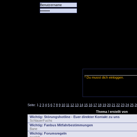
Alle
Das
Forum
Spiele
Team
alle
Tore
* Du musst dich einloggen.
Seite:
1
2
3
4
5
6
7
8
9
10
11
12
13
14
15
16
17
18
19
20
21
22
23
24
25
2
Thema / erstellt von
Wichtig:
Störungshotline - Euer direkter Kontakt zu uns
SchlauerFuchs
Wichtig:
Fanbus Mitfahrbestimmungen
Bane
Wichtig:
Forumsregeln