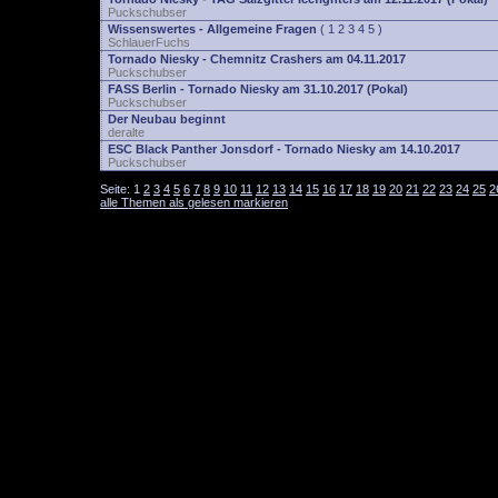
Puckschubser
Wissenswertes - Allgemeine Fragen
(
1
2
3
4
5
)
SchlauerFuchs
Tornado Niesky - Chemnitz Crashers am 04.11.2017
Puckschubser
FASS Berlin - Tornado Niesky am 31.10.2017 (Pokal)
Puckschubser
Der Neubau beginnt
deralte
ESC Black Panther Jonsdorf - Tornado Niesky am 14.10.2017
Puckschubser
Seite:
1
2
3
4
5
6
7
8
9
10
11
12
13
14
15
16
17
18
19
20
21
22
23
24
25
2
alle Themen als gelesen markieren