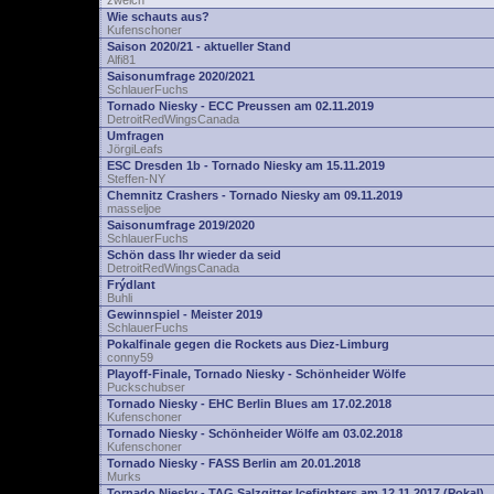
zwelch
Wie schauts aus?
Kufenschoner
Saison 2020/21 - aktueller Stand
Alfi81
Saisonumfrage 2020/2021
SchlauerFuchs
Tornado Niesky - ECC Preussen am 02.11.2019
DetroitRedWingsCanada
Umfragen
JörgiLeafs
ESC Dresden 1b - Tornado Niesky am 15.11.2019
Steffen-NY
Chemnitz Crashers - Tornado Niesky am 09.11.2019
masseljoe
Saisonumfrage 2019/2020
SchlauerFuchs
Schön dass Ihr wieder da seid
DetroitRedWingsCanada
Frýdlant
Buhli
Gewinnspiel - Meister 2019
SchlauerFuchs
Pokalfinale gegen die Rockets aus Diez-Limburg
conny59
Playoff-Finale, Tornado Niesky - Schönheider Wölfe
Puckschubser
Tornado Niesky - EHC Berlin Blues am 17.02.2018
Kufenschoner
Tornado Niesky - Schönheider Wölfe am 03.02.2018
Kufenschoner
Tornado Niesky - FASS Berlin am 20.01.2018
Murks
Tornado Niesky - TAG Salzgitter Icefighters am 12.11.2017 (Pokal)