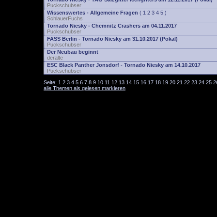
Puckschubser
Wissenswertes - Allgemeine Fragen
(
1
2
3
4
5
)
SchlauerFuchs
Tornado Niesky - Chemnitz Crashers am 04.11.2017
Puckschubser
FASS Berlin - Tornado Niesky am 31.10.2017 (Pokal)
Puckschubser
Der Neubau beginnt
deralte
ESC Black Panther Jonsdorf - Tornado Niesky am 14.10.2017
Puckschubser
Seite:
1
2
3
4
5
6
7
8
9
10
11
12
13
14
15
16
17
18
19
20
21
22
23
24
25
2
alle Themen als gelesen markieren