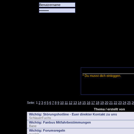
Alle
Das
Forum
Spiele
Team
alle
Tore
* Du musst dich einloggen.
Seite:
1
2
3
4
5
6
7
8
9
10
11
12
13
14
15
16
17
18
19
20
21
22
23
24
25
2
Thema / erstellt von
Wichtig:
Störungshotline - Euer direkter Kontakt zu uns
SchlauerFuchs
Wichtig:
Fanbus Mitfahrbestimmungen
Bane
Wichtig:
Forumsregeln