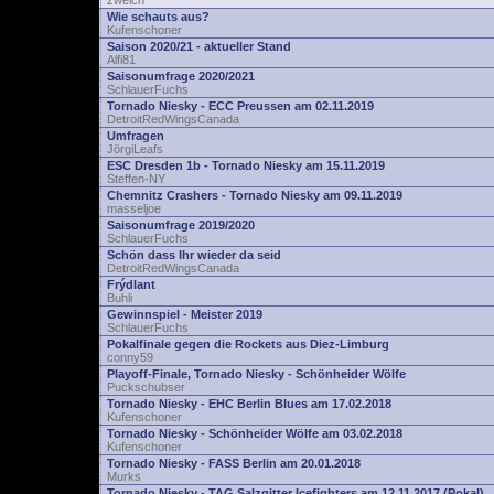
zwelch
Wie schauts aus?
Kufenschoner
Saison 2020/21 - aktueller Stand
Alfi81
Saisonumfrage 2020/2021
SchlauerFuchs
Tornado Niesky - ECC Preussen am 02.11.2019
DetroitRedWingsCanada
Umfragen
JörgiLeafs
ESC Dresden 1b - Tornado Niesky am 15.11.2019
Steffen-NY
Chemnitz Crashers - Tornado Niesky am 09.11.2019
masseljoe
Saisonumfrage 2019/2020
SchlauerFuchs
Schön dass Ihr wieder da seid
DetroitRedWingsCanada
Frýdlant
Buhli
Gewinnspiel - Meister 2019
SchlauerFuchs
Pokalfinale gegen die Rockets aus Diez-Limburg
conny59
Playoff-Finale, Tornado Niesky - Schönheider Wölfe
Puckschubser
Tornado Niesky - EHC Berlin Blues am 17.02.2018
Kufenschoner
Tornado Niesky - Schönheider Wölfe am 03.02.2018
Kufenschoner
Tornado Niesky - FASS Berlin am 20.01.2018
Murks
Tornado Niesky - TAG Salzgitter Icefighters am 12.11.2017 (Pokal)