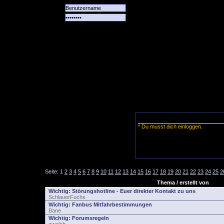
Alle
Das
Forum
Spiele
Team
alle
Tore
* Du musst dich einloggen.
Seite:
1
2
3
4
5
6
7
8
9
10
11
12
13
14
15
16
17
18
19
20
21
22
23
24
25
2
Thema / erstellt von
Wichtig:
Störungshotline - Euer direkter Kontakt zu uns
SchlauerFuchs
Wichtig:
Fanbus Mitfahrbestimmungen
Bane
Wichtig:
Forumsregeln