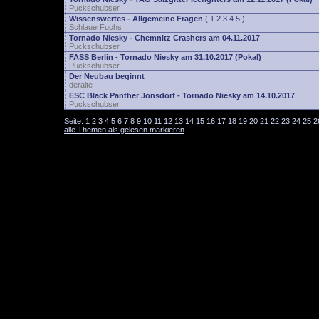
Puckschubser
Wissenswertes - Allgemeine Fragen
(
1
2
3
4
5
)
SchlauerFuchs
Tornado Niesky - Chemnitz Crashers am 04.11.2017
Puckschubser
FASS Berlin - Tornado Niesky am 31.10.2017 (Pokal)
Puckschubser
Der Neubau beginnt
deralte
ESC Black Panther Jonsdorf - Tornado Niesky am 14.10.2017
Puckschubser
Seite:
1
2
3
4
5
6
7
8
9
10
11
12
13
14
15
16
17
18
19
20
21
22
23
24
25
2
alle Themen als gelesen markieren