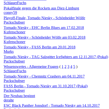
SchlauerFuchs
Pokalfinale gegen die Rockets aus Diez-Limburg
conny59
Playoff-Finale, Tornado Niesky - Schönheider Wölfe
Puckschubser
Tornado Niesky - EHC Berlin Blues am 17.02.2018
Kufenschoner
Tornado Niesky - Schönheider Wölfe am 03.02.2018
Kufenschoner
Tornado Niesky - FASS Berlin am 20.01.2018
Murks
Tornado Niesky - TAG Salzgitter Icefighters am 12.11.2017 (Pokal)
Puckschubser
Wissenswertes - Allgemeine Fragen
(
1
2
3
4
5
)
SchlauerFuchs
Tornado Niesky - Chemnitz Crashers am 04.11.2017
Puckschubser
FASS Berlin - Tornado Niesky am 31.10.2017 (Pokal)
Puckschubser
Der Neubau beginnt
deralte
ESC Black Panther Jonsdorf - Tornado Niesky am 14.10.2017