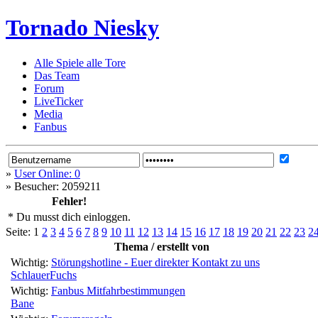
Tornado Niesky
Alle Spiele alle Tore
Das Team
Forum
LiveTicker
Media
Fanbus
»
User Online: 0
»
Besucher: 2059211
Fehler!
* Du musst dich einloggen.
Seite:
1
2
3
4
5
6
7
8
9
10
11
12
13
14
15
16
17
18
19
20
21
22
23
2
Thema / erstellt von
Wichtig:
Störungshotline - Euer direkter Kontakt zu uns
SchlauerFuchs
Wichtig:
Fanbus Mitfahrbestimmungen
Bane