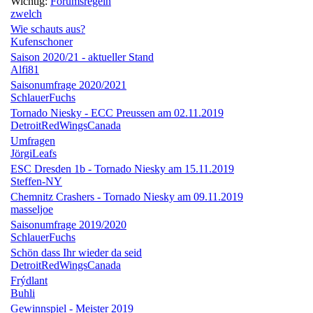
Wichtig:
Forumsregeln
zwelch
Wie schauts aus?
Kufenschoner
Saison 2020/21 - aktueller Stand
Alfi81
Saisonumfrage 2020/2021
SchlauerFuchs
Tornado Niesky - ECC Preussen am 02.11.2019
DetroitRedWingsCanada
Umfragen
JörgiLeafs
ESC Dresden 1b - Tornado Niesky am 15.11.2019
Steffen-NY
Chemnitz Crashers - Tornado Niesky am 09.11.2019
masseljoe
Saisonumfrage 2019/2020
SchlauerFuchs
Schön dass Ihr wieder da seid
DetroitRedWingsCanada
Frýdlant
Buhli
Gewinnspiel - Meister 2019