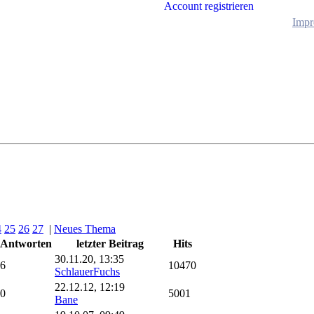
Account registrieren
Impr
4
25
26
27
|
Neues Thema
Antworten
letzter Beitrag
Hits
30.11.20, 13:35
6
10470
SchlauerFuchs
22.12.12, 12:19
0
5001
Bane