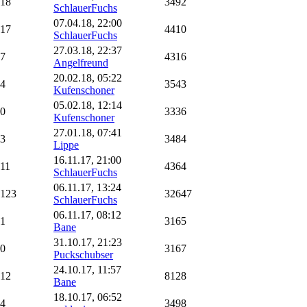
18
3492
SchlauerFuchs
07.04.18, 22:00
17
4410
SchlauerFuchs
27.03.18, 22:37
7
4316
Angelfreund
20.02.18, 05:22
4
3543
Kufenschoner
05.02.18, 12:14
0
3336
Kufenschoner
27.01.18, 07:41
3
3484
Lippe
16.11.17, 21:00
11
4364
SchlauerFuchs
06.11.17, 13:24
123
32647
SchlauerFuchs
06.11.17, 08:12
1
3165
Bane
31.10.17, 21:23
0
3167
Puckschubser
24.10.17, 11:57
12
8128
Bane
18.10.17, 06:52
4
3498