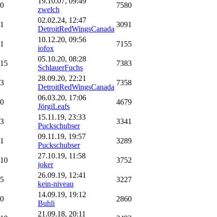
19.10.07, 09:49
0
7580
zwelch
02.02.24, 12:47
1
3091
DetroitRedWingsCanada
10.12.20, 09:56
1
7155
iofox
05.10.20, 08:28
15
7383
SchlauerFuchs
28.09.20, 22:21
3
7358
DetroitRedWingsCanada
06.03.20, 17:06
0
4679
JörgiLeafs
15.11.19, 23:33
3
3341
Puckschubser
09.11.19, 19:57
1
3289
Puckschubser
27.10.19, 11:58
10
3752
joker
26.09.19, 12:41
5
3227
kein-niveau
14.09.19, 19:12
0
2860
Buhli
21.09.18, 20:11