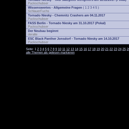
Puckschubser
Wissenswertes - Allgemeine Fragen
(
1
2
3
4
5
)
SchlauerFuchs
Tornado Niesky - Chemnitz Crashers am 04.11.2017
Puckschubser
FASS Berlin - Tornado Niesky am 31.10.2017 (Pokal)
Puckschubser
Der Neubau beginnt
deralte
ESC Black Panther Jonsdorf - Tornado Niesky am 14.10.2017
Puckschubser
Seite:
1
2
3
4
5
6
7
8
9
10
11
12
13
14
15
16
17
18
19
20
21
22
23
24
25
2
alle Themen als gelesen markieren