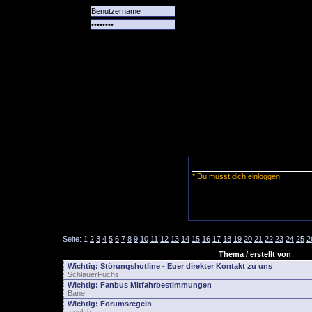
Alle
Das
Forum
Spiele
Team
alle
Tore
* Du musst dich einloggen.
Seite:
1
2
3
4
5
6
7
8
9
10
11
12
13
14
15
16
17
18
19
20
21
22
23
24
25
2
Thema / erstellt von
Wichtig:
Störungshotline - Euer direkter Kontakt zu uns
SchlauerFuchs
Wichtig:
Fanbus Mitfahrbestimmungen
Bane
Wichtig:
Forumsregeln