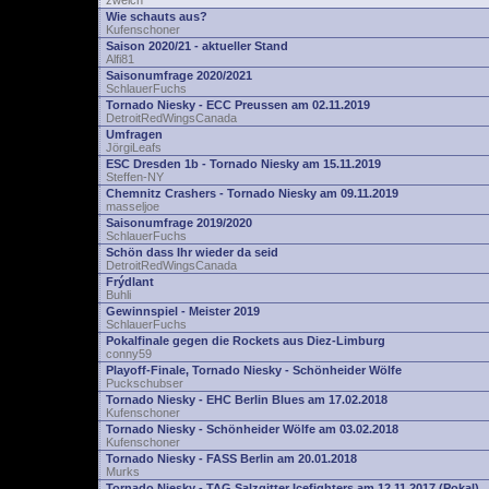
zwelch
Wie schauts aus?
Kufenschoner
Saison 2020/21 - aktueller Stand
Alfi81
Saisonumfrage 2020/2021
SchlauerFuchs
Tornado Niesky - ECC Preussen am 02.11.2019
DetroitRedWingsCanada
Umfragen
JörgiLeafs
ESC Dresden 1b - Tornado Niesky am 15.11.2019
Steffen-NY
Chemnitz Crashers - Tornado Niesky am 09.11.2019
masseljoe
Saisonumfrage 2019/2020
SchlauerFuchs
Schön dass Ihr wieder da seid
DetroitRedWingsCanada
Frýdlant
Buhli
Gewinnspiel - Meister 2019
SchlauerFuchs
Pokalfinale gegen die Rockets aus Diez-Limburg
conny59
Playoff-Finale, Tornado Niesky - Schönheider Wölfe
Puckschubser
Tornado Niesky - EHC Berlin Blues am 17.02.2018
Kufenschoner
Tornado Niesky - Schönheider Wölfe am 03.02.2018
Kufenschoner
Tornado Niesky - FASS Berlin am 20.01.2018
Murks
Tornado Niesky - TAG Salzgitter Icefighters am 12.11.2017 (Pokal)