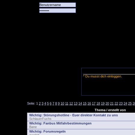
Alle
Das
Forum
Spiele
Team
alle
Tore
* Du musst dich einloggen.
Seite:
1
2
3
4
5
6
7
8
9
10
11
12
13
14
15
16
17
18
19
20
21
22
23
24
25
2
Thema / erstellt von
Wichtig:
Störungshotline - Euer direkter Kontakt zu uns
SchlauerFuchs
Wichtig:
Fanbus Mitfahrbestimmungen
Bane
Wichtig:
Forumsregeln