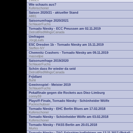
zwelch
Wie schauts aus?
Kufenschoner
Saison 2020/21 - aktueller Stand
Alfi81
Saisonumfrage 2020/2021
SchlauerFuchs
Tornado Niesky - ECC Preussen am 02.11.2019
DetroitRedWingsCanada
Umfragen
JörgiLeafs
ESC Dresden 1b - Tornado Niesky am 15.11.2019
Steffen-NY
Chemnitz Crashers - Tornado Niesky am 09.11.2019
masseljoe
Saisonumfrage 2019/2020
SchlauerFuchs
Schön dass Ihr wieder da seid
DetroitRedWingsCanada
Frýdlant
Buhli
Gewinnspiel - Meister 2019
SchlauerFuchs
Pokalfinale gegen die Rockets aus Diez-Limburg
conny59
Playoff-Finale, Tornado Niesky - Schönheider Wölfe
Puckschubser
Tornado Niesky - EHC Berlin Blues am 17.02.2018
Kufenschoner
Tornado Niesky - Schönheider Wölfe am 03.02.2018
Kufenschoner
Tornado Niesky - FASS Berlin am 20.01.2018
Murks
Tornado Niesky - TAG Salzgitter Icefighters am 12.11.2017 (Pokal)