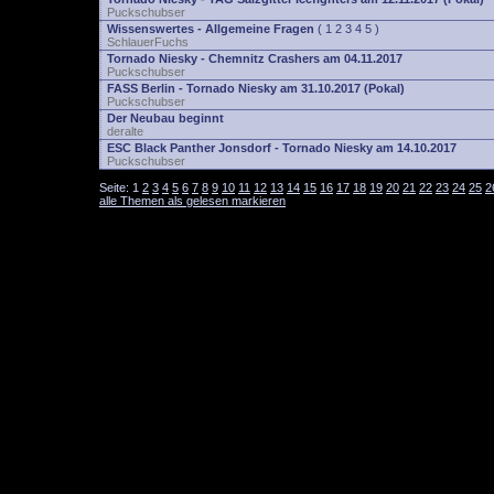
Puckschubser
Wissenswertes - Allgemeine Fragen
(
1
2
3
4
5
)
SchlauerFuchs
Tornado Niesky - Chemnitz Crashers am 04.11.2017
Puckschubser
FASS Berlin - Tornado Niesky am 31.10.2017 (Pokal)
Puckschubser
Der Neubau beginnt
deralte
ESC Black Panther Jonsdorf - Tornado Niesky am 14.10.2017
Puckschubser
Seite:
1
2
3
4
5
6
7
8
9
10
11
12
13
14
15
16
17
18
19
20
21
22
23
24
25
2
alle Themen als gelesen markieren