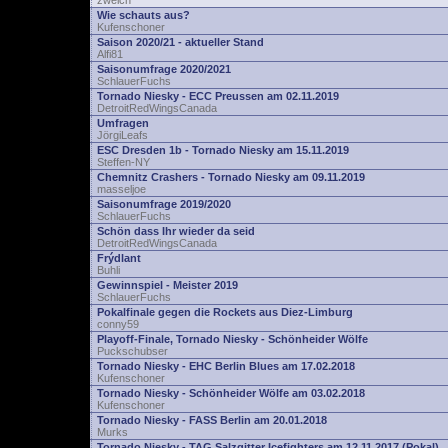
zwelch
Wie schauts aus?
Kufenschoner
Saison 2020/21 - aktueller Stand
Alfi81
Saisonumfrage 2020/2021
SchlauerFuchs
Tornado Niesky - ECC Preussen am 02.11.2019
DetroitRedWingsCanada
Umfragen
JörgiLeafs
ESC Dresden 1b - Tornado Niesky am 15.11.2019
Steffen-NY
Chemnitz Crashers - Tornado Niesky am 09.11.2019
masseljoe
Saisonumfrage 2019/2020
SchlauerFuchs
Schön dass Ihr wieder da seid
DetroitRedWingsCanada
Frýdlant
Buhli
Gewinnspiel - Meister 2019
SchlauerFuchs
Pokalfinale gegen die Rockets aus Diez-Limburg
conny59
Playoff-Finale, Tornado Niesky - Schönheider Wölfe
Puckschubser
Tornado Niesky - EHC Berlin Blues am 17.02.2018
Kufenschoner
Tornado Niesky - Schönheider Wölfe am 03.02.2018
Kufenschoner
Tornado Niesky - FASS Berlin am 20.01.2018
Murks
Tornado Niesky - TAG Salzgitter Icefighters am 12.11.2017 (Pokal)