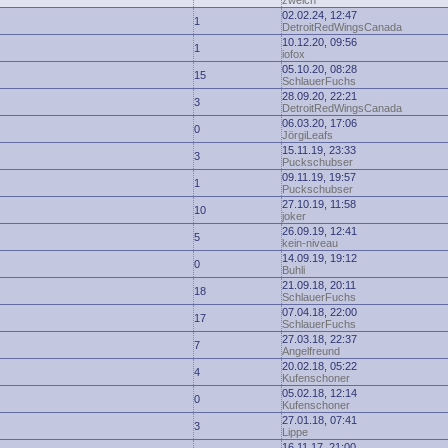
zwelch
02.02.24, 12:47
1
DetroitRedWingsCanada
10.12.20, 09:56
1
iofox
05.10.20, 08:28
15
SchlauerFuchs
28.09.20, 22:21
3
DetroitRedWingsCanada
06.03.20, 17:06
0
JörgiLeafs
15.11.19, 23:33
3
Puckschubser
09.11.19, 19:57
1
Puckschubser
27.10.19, 11:58
10
joker
26.09.19, 12:41
5
kein-niveau
14.09.19, 19:12
0
Buhli
21.09.18, 20:11
18
SchlauerFuchs
07.04.18, 22:00
17
SchlauerFuchs
27.03.18, 22:37
7
Angelfreund
20.02.18, 05:22
4
Kufenschoner
05.02.18, 12:14
0
Kufenschoner
27.01.18, 07:41
3
Lippe
16.11.17, 21:00