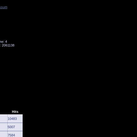
ssum
Tornado
Niesky
ne: 4
: 2061138
Hits
10483
5007
7584