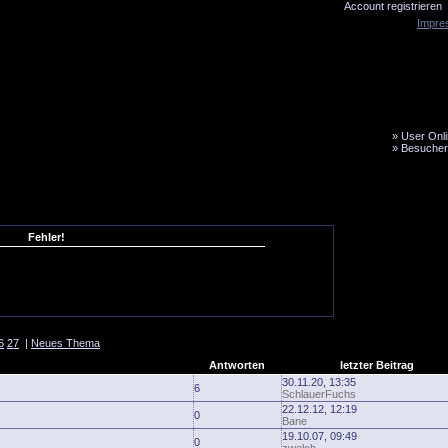
Account registrieren
Impre
»
User Onli
»
Besucher
LiveTicker
Media
Fanbus
Fehler!
6
27
|
Neues Thema
Antworten
letzter Beitrag
30.11.20, 13:35
6
SchlauerFuchs
22.12.12, 12:19
0
Bane
19.10.07, 09:49
0