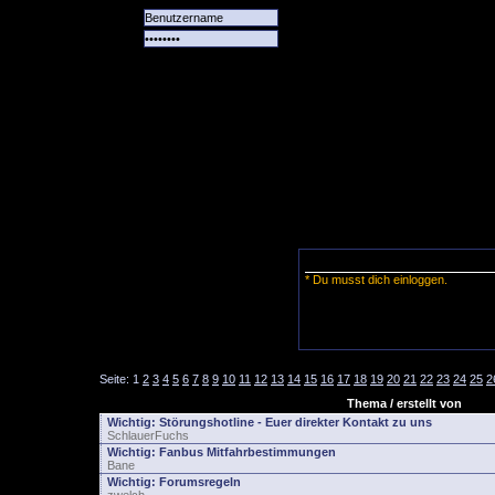
Alle
Das
Forum
Spiele
Team
alle
Tore
* Du musst dich einloggen.
Seite:
1
2
3
4
5
6
7
8
9
10
11
12
13
14
15
16
17
18
19
20
21
22
23
24
25
2
Thema / erstellt von
Wichtig:
Störungshotline - Euer direkter Kontakt zu uns
SchlauerFuchs
Wichtig:
Fanbus Mitfahrbestimmungen
Bane
Wichtig:
Forumsregeln