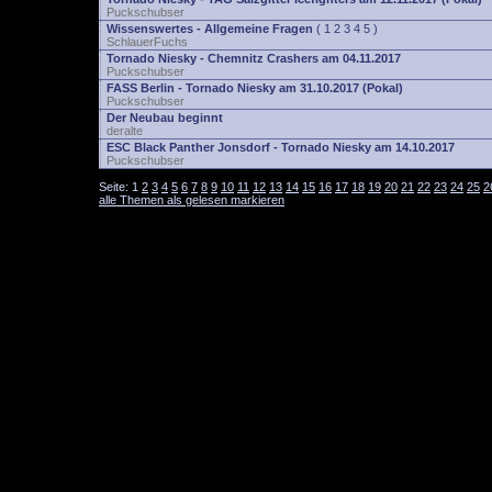
Puckschubser
Wissenswertes - Allgemeine Fragen
(
1
2
3
4
5
)
SchlauerFuchs
Tornado Niesky - Chemnitz Crashers am 04.11.2017
Puckschubser
FASS Berlin - Tornado Niesky am 31.10.2017 (Pokal)
Puckschubser
Der Neubau beginnt
deralte
ESC Black Panther Jonsdorf - Tornado Niesky am 14.10.2017
Puckschubser
Seite:
1
2
3
4
5
6
7
8
9
10
11
12
13
14
15
16
17
18
19
20
21
22
23
24
25
2
alle Themen als gelesen markieren