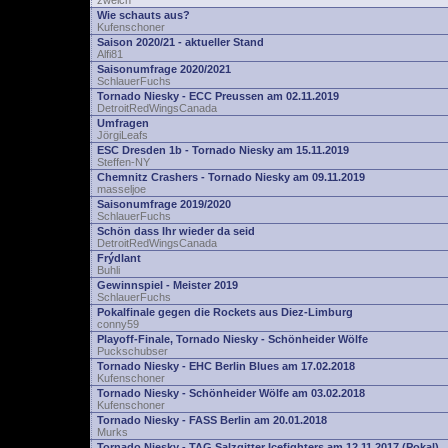
zwelch
Wie schauts aus?
Kufenschoner
Saison 2020/21 - aktueller Stand
Alfi81
Saisonumfrage 2020/2021
SchlauerFuchs
Tornado Niesky - ECC Preussen am 02.11.2019
DetroitRedWingsCanada
Umfragen
JörgiLeafs
ESC Dresden 1b - Tornado Niesky am 15.11.2019
Steffen-NY
Chemnitz Crashers - Tornado Niesky am 09.11.2019
masseljoe
Saisonumfrage 2019/2020
SchlauerFuchs
Schön dass Ihr wieder da seid
DetroitRedWingsCanada
Frýdlant
Buhli
Gewinnspiel - Meister 2019
SchlauerFuchs
Pokalfinale gegen die Rockets aus Diez-Limburg
conny59
Playoff-Finale, Tornado Niesky - Schönheider Wölfe
Puckschubser
Tornado Niesky - EHC Berlin Blues am 17.02.2018
Kufenschoner
Tornado Niesky - Schönheider Wölfe am 03.02.2018
Kufenschoner
Tornado Niesky - FASS Berlin am 20.01.2018
Murks
Tornado Niesky - TAG Salzgitter Icefighters am 12.11.2017 (Pokal)