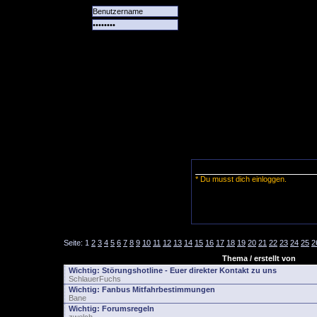
Alle
Das
Forum
Spiele
Team
alle
Tore
* Du musst dich einloggen.
Seite:
1
2
3
4
5
6
7
8
9
10
11
12
13
14
15
16
17
18
19
20
21
22
23
24
25
2
Thema / erstellt von
Wichtig:
Störungshotline - Euer direkter Kontakt zu uns
SchlauerFuchs
Wichtig:
Fanbus Mitfahrbestimmungen
Bane
Wichtig:
Forumsregeln