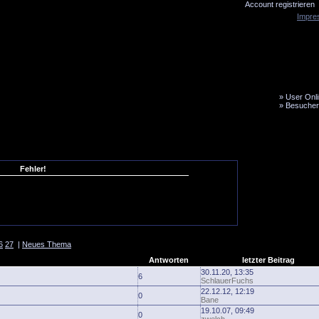
Account registrieren
Impre
»
User Onli
»
Besucher
LiveTicker
Media
Fanbus
Fehler!
6
27
|
Neues Thema
Antworten
letzter Beitrag
30.11.20, 13:35
6
SchlauerFuchs
22.12.12, 12:19
0
Bane
19.10.07, 09:49
0