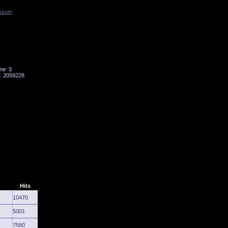
ssum
Tornado
Niesky
ne: 3
: 2059228
Hits
10470
5001
7580