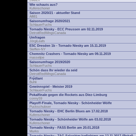
zwelch
Wie schauts aus?
Kufenschoner
Saison 2020/21 - aktueller Stand
Alfi81
Saisonumfrage 2020/2021
SchlauerFuchs
Tornado Niesky - ECC Preussen am 02.11.2019
DetroitRedWingsCanada
Umfragen
JörgiLeafs
ESC Dresden 1b - Tornado Niesky am 15.11.2019
Steffen-NY
Chemnitz Crashers - Tornado Niesky am 09.11.2019
masseljoe
Saisonumfrage 2019/2020
SchlauerFuchs
Schön dass Ihr wieder da seid
DetroitRedWingsCanada
Frýdlant
Buhli
Gewinnspiel - Meister 2019
SchlauerFuchs
Pokalfinale gegen die Rockets aus Diez-Limburg
conny59
Playoff-Finale, Tornado Niesky - Schönheider Wölfe
Puckschubser
Tornado Niesky - EHC Berlin Blues am 17.02.2018
Kufenschoner
Tornado Niesky - Schönheider Wölfe am 03.02.2018
Kufenschoner
Tornado Niesky - FASS Berlin am 20.01.2018
Murks
Tornado Niesky - TAG Salzgitter Icefighters am 12.11.2017 (Pokal)