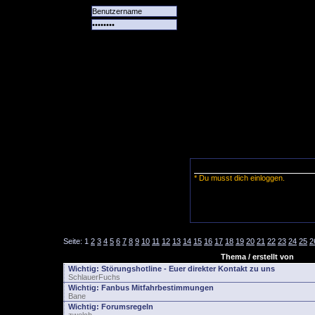
Alle
Das
Forum
Spiele
Team
alle
Tore
* Du musst dich einloggen.
Seite:
1
2
3
4
5
6
7
8
9
10
11
12
13
14
15
16
17
18
19
20
21
22
23
24
25
2
Thema / erstellt von
Wichtig:
Störungshotline - Euer direkter Kontakt zu uns
SchlauerFuchs
Wichtig:
Fanbus Mitfahrbestimmungen
Bane
Wichtig:
Forumsregeln