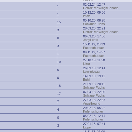
zwelch
02.02.24, 12:47
1
DetroitRedWingsCanada
10.12.20, 09:56
1
iofox
05.10.20, 08:28
15
SchlauerFuchs
28.09.20, 22:21
3
DetroitRedWingsCanada
06.03.20, 17:06
0
JörgiLeafs
15.11.19, 23:33
3
Puckschubser
09.11.19, 19:57
1
Puckschubser
27.10.19, 11:58
10
joker
26.09.19, 12:41
5
kein-niveau
14.09.19, 19:12
0
Buhli
21.09.18, 20:11
18
SchlauerFuchs
07.04.18, 22:00
17
SchlauerFuchs
27.03.18, 22:37
7
Angelfreund
20.02.18, 05:22
4
Kufenschoner
05.02.18, 12:14
0
Kufenschoner
27.01.18, 07:41
3
Lippe
16.11.17, 21:00