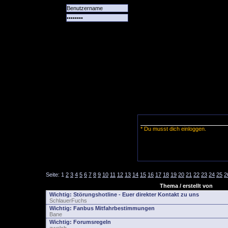
Alle
Das
Forum
Spiele
Team
alle
Tore
* Du musst dich einloggen.
Seite:
1
2
3
4
5
6
7
8
9
10
11
12
13
14
15
16
17
18
19
20
21
22
23
24
25
2
Thema / erstellt von
Wichtig:
Störungshotline - Euer direkter Kontakt zu uns
SchlauerFuchs
Wichtig:
Fanbus Mitfahrbestimmungen
Bane
Wichtig:
Forumsregeln