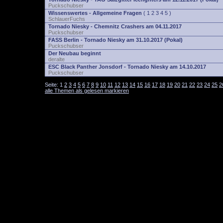
Puckschubser
Wissenswertes - Allgemeine Fragen
(
1
2
3
4
5
)
SchlauerFuchs
Tornado Niesky - Chemnitz Crashers am 04.11.2017
Puckschubser
FASS Berlin - Tornado Niesky am 31.10.2017 (Pokal)
Puckschubser
Der Neubau beginnt
deralte
ESC Black Panther Jonsdorf - Tornado Niesky am 14.10.2017
Puckschubser
Seite:
1
2
3
4
5
6
7
8
9
10
11
12
13
14
15
16
17
18
19
20
21
22
23
24
25
2
alle Themen als gelesen markieren