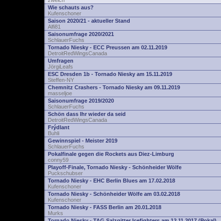
zwelch
Wie schauts aus?
Kufenschoner
Saison 2020/21 - aktueller Stand
Alfi81
Saisonumfrage 2020/2021
SchlauerFuchs
Tornado Niesky - ECC Preussen am 02.11.2019
DetroitRedWingsCanada
Umfragen
JörgiLeafs
ESC Dresden 1b - Tornado Niesky am 15.11.2019
Steffen-NY
Chemnitz Crashers - Tornado Niesky am 09.11.2019
masseljoe
Saisonumfrage 2019/2020
SchlauerFuchs
Schön dass Ihr wieder da seid
DetroitRedWingsCanada
Frýdlant
Buhli
Gewinnspiel - Meister 2019
SchlauerFuchs
Pokalfinale gegen die Rockets aus Diez-Limburg
conny59
Playoff-Finale, Tornado Niesky - Schönheider Wölfe
Puckschubser
Tornado Niesky - EHC Berlin Blues am 17.02.2018
Kufenschoner
Tornado Niesky - Schönheider Wölfe am 03.02.2018
Kufenschoner
Tornado Niesky - FASS Berlin am 20.01.2018
Murks
Tornado Niesky - TAG Salzgitter Icefighters am 12.11.2017 (Pokal)