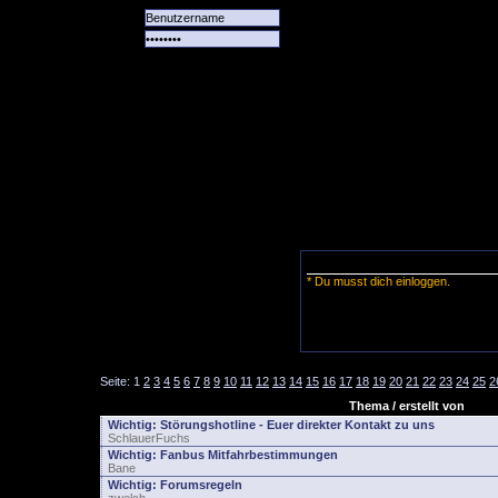
Alle
Das
Forum
Spiele
Team
alle
Tore
* Du musst dich einloggen.
Seite:
1
2
3
4
5
6
7
8
9
10
11
12
13
14
15
16
17
18
19
20
21
22
23
24
25
2
Thema / erstellt von
Wichtig:
Störungshotline - Euer direkter Kontakt zu uns
SchlauerFuchs
Wichtig:
Fanbus Mitfahrbestimmungen
Bane
Wichtig:
Forumsregeln