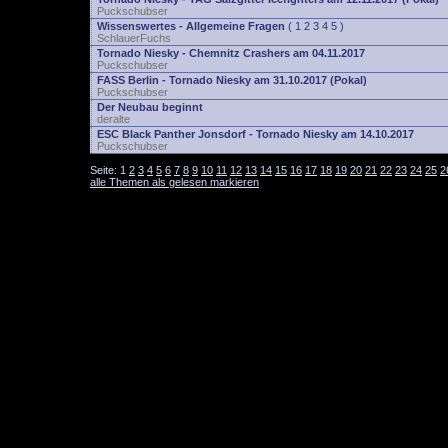
Puckschubser
Wissenswertes - Allgemeine Fragen
(
1
2
3
4
5
)
SchlauerFuchs
Tornado Niesky - Chemnitz Crashers am 04.11.2017
Puckschubser
FASS Berlin - Tornado Niesky am 31.10.2017 (Pokal)
Puckschubser
Der Neubau beginnt
deralte
ESC Black Panther Jonsdorf - Tornado Niesky am 14.10.2017
Puckschubser
Seite:
1
2
3
4
5
6
7
8
9
10
11
12
13
14
15
16
17
18
19
20
21
22
23
24
25
2
alle Themen als gelesen markieren