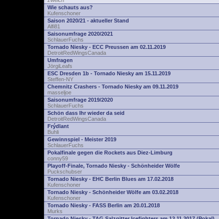
zwelch
Wie schauts aus?
Kufenschoner
Saison 2020/21 - aktueller Stand
Alfi81
Saisonumfrage 2020/2021
SchlauerFuchs
Tornado Niesky - ECC Preussen am 02.11.2019
DetroitRedWingsCanada
Umfragen
JörgiLeafs
ESC Dresden 1b - Tornado Niesky am 15.11.2019
Steffen-NY
Chemnitz Crashers - Tornado Niesky am 09.11.2019
masseljoe
Saisonumfrage 2019/2020
SchlauerFuchs
Schön dass Ihr wieder da seid
DetroitRedWingsCanada
Frýdlant
Buhli
Gewinnspiel - Meister 2019
SchlauerFuchs
Pokalfinale gegen die Rockets aus Diez-Limburg
conny59
Playoff-Finale, Tornado Niesky - Schönheider Wölfe
Puckschubser
Tornado Niesky - EHC Berlin Blues am 17.02.2018
Kufenschoner
Tornado Niesky - Schönheider Wölfe am 03.02.2018
Kufenschoner
Tornado Niesky - FASS Berlin am 20.01.2018
Murks
Tornado Niesky - TAG Salzgitter Icefighters am 12.11.2017 (Pokal)