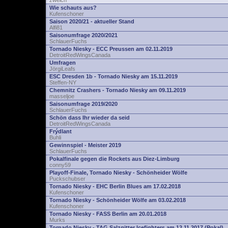
zwelch
Wie schauts aus?
Kufenschoner
Saison 2020/21 - aktueller Stand
Alfi81
Saisonumfrage 2020/2021
SchlauerFuchs
Tornado Niesky - ECC Preussen am 02.11.2019
DetroitRedWingsCanada
Umfragen
JörgiLeafs
ESC Dresden 1b - Tornado Niesky am 15.11.2019
Steffen-NY
Chemnitz Crashers - Tornado Niesky am 09.11.2019
masseljoe
Saisonumfrage 2019/2020
SchlauerFuchs
Schön dass Ihr wieder da seid
DetroitRedWingsCanada
Frýdlant
Buhli
Gewinnspiel - Meister 2019
SchlauerFuchs
Pokalfinale gegen die Rockets aus Diez-Limburg
conny59
Playoff-Finale, Tornado Niesky - Schönheider Wölfe
Puckschubser
Tornado Niesky - EHC Berlin Blues am 17.02.2018
Kufenschoner
Tornado Niesky - Schönheider Wölfe am 03.02.2018
Kufenschoner
Tornado Niesky - FASS Berlin am 20.01.2018
Murks
Tornado Niesky - TAG Salzgitter Icefighters am 12.11.2017 (Pokal)