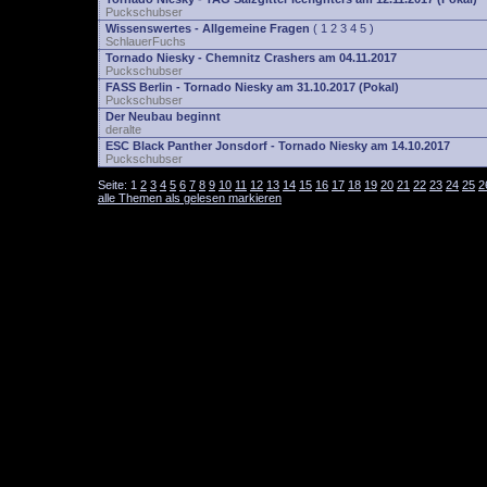
Puckschubser
Wissenswertes - Allgemeine Fragen
(
1
2
3
4
5
)
SchlauerFuchs
Tornado Niesky - Chemnitz Crashers am 04.11.2017
Puckschubser
FASS Berlin - Tornado Niesky am 31.10.2017 (Pokal)
Puckschubser
Der Neubau beginnt
deralte
ESC Black Panther Jonsdorf - Tornado Niesky am 14.10.2017
Puckschubser
Seite:
1
2
3
4
5
6
7
8
9
10
11
12
13
14
15
16
17
18
19
20
21
22
23
24
25
2
alle Themen als gelesen markieren