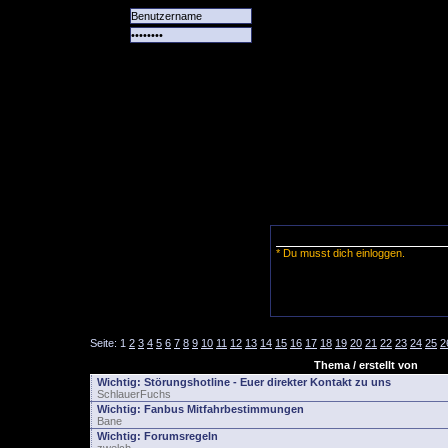
Alle
Das
Forum
Spiele
Team
alle
Tore
* Du musst dich einloggen.
Seite:
1
2
3
4
5
6
7
8
9
10
11
12
13
14
15
16
17
18
19
20
21
22
23
24
25
2
Thema / erstellt von
Wichtig:
Störungshotline - Euer direkter Kontakt zu uns
SchlauerFuchs
Wichtig:
Fanbus Mitfahrbestimmungen
Bane
Wichtig:
Forumsregeln