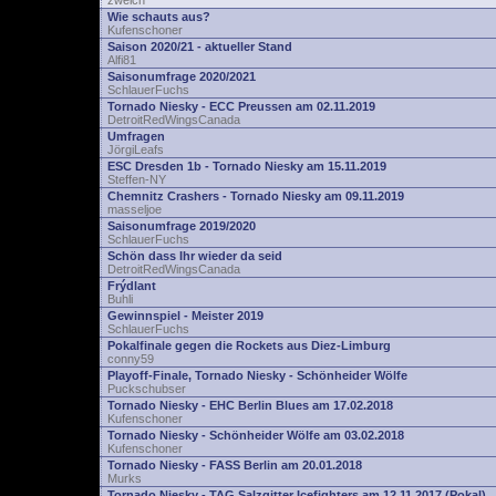
zwelch
Wie schauts aus?
Kufenschoner
Saison 2020/21 - aktueller Stand
Alfi81
Saisonumfrage 2020/2021
SchlauerFuchs
Tornado Niesky - ECC Preussen am 02.11.2019
DetroitRedWingsCanada
Umfragen
JörgiLeafs
ESC Dresden 1b - Tornado Niesky am 15.11.2019
Steffen-NY
Chemnitz Crashers - Tornado Niesky am 09.11.2019
masseljoe
Saisonumfrage 2019/2020
SchlauerFuchs
Schön dass Ihr wieder da seid
DetroitRedWingsCanada
Frýdlant
Buhli
Gewinnspiel - Meister 2019
SchlauerFuchs
Pokalfinale gegen die Rockets aus Diez-Limburg
conny59
Playoff-Finale, Tornado Niesky - Schönheider Wölfe
Puckschubser
Tornado Niesky - EHC Berlin Blues am 17.02.2018
Kufenschoner
Tornado Niesky - Schönheider Wölfe am 03.02.2018
Kufenschoner
Tornado Niesky - FASS Berlin am 20.01.2018
Murks
Tornado Niesky - TAG Salzgitter Icefighters am 12.11.2017 (Pokal)