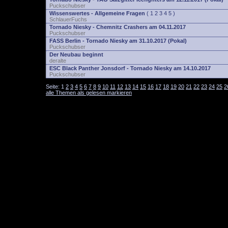
Puckschubser
Wissenswertes - Allgemeine Fragen
(
1
2
3
4
5
)
SchlauerFuchs
Tornado Niesky - Chemnitz Crashers am 04.11.2017
Puckschubser
FASS Berlin - Tornado Niesky am 31.10.2017 (Pokal)
Puckschubser
Der Neubau beginnt
deralte
ESC Black Panther Jonsdorf - Tornado Niesky am 14.10.2017
Puckschubser
Seite:
1
2
3
4
5
6
7
8
9
10
11
12
13
14
15
16
17
18
19
20
21
22
23
24
25
2
alle Themen als gelesen markieren