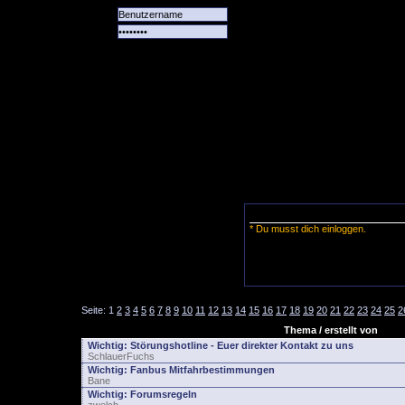
Alle
Das
Forum
Spiele
Team
alle
Tore
* Du musst dich einloggen.
Seite:
1
2
3
4
5
6
7
8
9
10
11
12
13
14
15
16
17
18
19
20
21
22
23
24
25
2
Thema / erstellt von
Wichtig:
Störungshotline - Euer direkter Kontakt zu uns
SchlauerFuchs
Wichtig:
Fanbus Mitfahrbestimmungen
Bane
Wichtig:
Forumsregeln