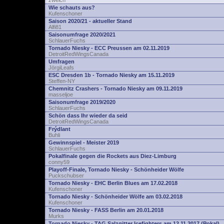
zwelch
Wie schauts aus?
Kufenschoner
Saison 2020/21 - aktueller Stand
Alfi81
Saisonumfrage 2020/2021
SchlauerFuchs
Tornado Niesky - ECC Preussen am 02.11.2019
DetroitRedWingsCanada
Umfragen
JörgiLeafs
ESC Dresden 1b - Tornado Niesky am 15.11.2019
Steffen-NY
Chemnitz Crashers - Tornado Niesky am 09.11.2019
masseljoe
Saisonumfrage 2019/2020
SchlauerFuchs
Schön dass Ihr wieder da seid
DetroitRedWingsCanada
Frýdlant
Buhli
Gewinnspiel - Meister 2019
SchlauerFuchs
Pokalfinale gegen die Rockets aus Diez-Limburg
conny59
Playoff-Finale, Tornado Niesky - Schönheider Wölfe
Puckschubser
Tornado Niesky - EHC Berlin Blues am 17.02.2018
Kufenschoner
Tornado Niesky - Schönheider Wölfe am 03.02.2018
Kufenschoner
Tornado Niesky - FASS Berlin am 20.01.2018
Murks
Tornado Niesky - TAG Salzgitter Icefighters am 12.11.2017 (Pokal)