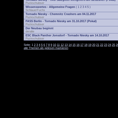
Puckschubser
Wissenswertes - Allgemeine Fragen
(
1
2
3
4
5
)
SchlauerFuchs
Tornado Niesky - Chemnitz Crashers am 04.11.2017
Puckschubser
FASS Berlin - Tornado Niesky am 31.10.2017 (Pokal)
Puckschubser
Der Neubau beginnt
deralte
ESC Black Panther Jonsdorf - Tornado Niesky am 14.10.2017
Puckschubser
Seite:
1
2
3
4
5
6
7
8
9
10
11
12
13
14
15
16
17
18
19
20
21
22
23
24
25
2
alle Themen als gelesen markieren