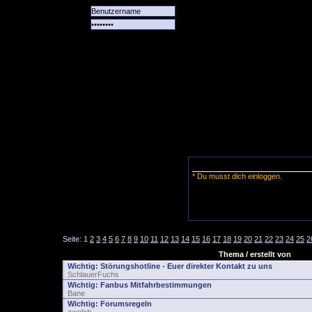
Alle
Das
Forum
Spiele
Team
alle
Tore
* Du musst dich einloggen.
Seite:
1
2
3
4
5
6
7
8
9
10
11
12
13
14
15
16
17
18
19
20
21
22
23
24
25
2
Thema / erstellt von
Wichtig:
Störungshotline - Euer direkter Kontakt zu uns
SchlauerFuchs
Wichtig:
Fanbus Mitfahrbestimmungen
Bane
Wichtig:
Forumsregeln