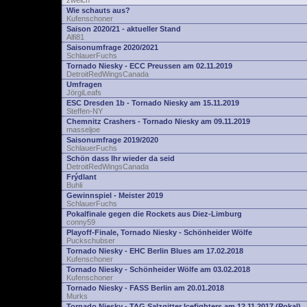
zwelch
Wie schauts aus?
Kufenschoner
Saison 2020/21 - aktueller Stand
Alfi81
Saisonumfrage 2020/2021
SchlauerFuchs
Tornado Niesky - ECC Preussen am 02.11.2019
DetroitRedWingsCanada
Umfragen
JörgiLeafs
ESC Dresden 1b - Tornado Niesky am 15.11.2019
Steffen-NY
Chemnitz Crashers - Tornado Niesky am 09.11.2019
masseljoe
Saisonumfrage 2019/2020
SchlauerFuchs
Schön dass Ihr wieder da seid
DetroitRedWingsCanada
Frýdlant
Buhli
Gewinnspiel - Meister 2019
SchlauerFuchs
Pokalfinale gegen die Rockets aus Diez-Limburg
conny59
Playoff-Finale, Tornado Niesky - Schönheider Wölfe
Puckschubser
Tornado Niesky - EHC Berlin Blues am 17.02.2018
Kufenschoner
Tornado Niesky - Schönheider Wölfe am 03.02.2018
Kufenschoner
Tornado Niesky - FASS Berlin am 20.01.2018
Murks
Tornado Niesky - TAG Salzgitter Icefighters am 12.11.2017 (Pokal)