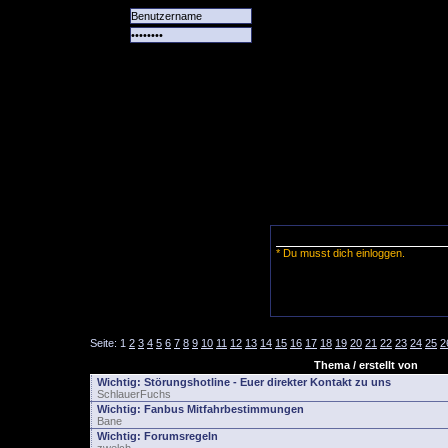
Alle
Das
Forum
Spiele
Team
alle
Tore
* Du musst dich einloggen.
Seite:
1
2
3
4
5
6
7
8
9
10
11
12
13
14
15
16
17
18
19
20
21
22
23
24
25
2
Thema / erstellt von
Wichtig:
Störungshotline - Euer direkter Kontakt zu uns
SchlauerFuchs
Wichtig:
Fanbus Mitfahrbestimmungen
Bane
Wichtig:
Forumsregeln