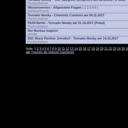
Puckschubser
Wissenswertes - Allgemeine Fragen
(
1
2
3
4
5
)
SchlauerFuchs
Tornado Niesky - Chemnitz Crashers am 04.11.2017
Puckschubser
FASS Berlin - Tornado Niesky am 31.10.2017 (Pokal)
Puckschubser
Der Neubau beginnt
deralte
ESC Black Panther Jonsdorf - Tornado Niesky am 14.10.2017
Puckschubser
Seite:
1
2
3
4
5
6
7
8
9
10
11
12
13
14
15
16
17
18
19
20
21
22
23
24
25
2
alle Themen als gelesen markieren