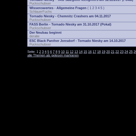
Puckschubser
Wissenswertes - Allgemeine Fragen
(
1
2
3
4
5
)
SchlauerFuchs
Tornado Niesky - Chemnitz Crashers am 04.11.2017
Puckschubser
FASS Berlin - Tornado Niesky am 31.10.2017 (Pokal)
Puckschubser
Der Neubau beginnt
deralte
ESC Black Panther Jonsdorf - Tornado Niesky am 14.10.2017
Puckschubser
Seite:
1
2
3
4
5
6
7
8
9
10
11
12
13
14
15
16
17
18
19
20
21
22
23
24
25
2
alle Themen als gelesen markieren