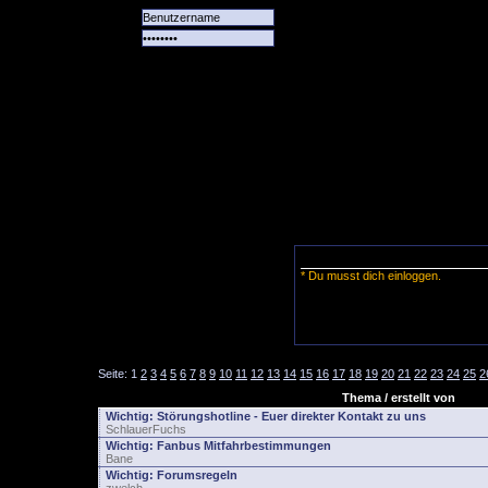
Alle
Das
Forum
Spiele
Team
alle
Tore
* Du musst dich einloggen.
Seite:
1
2
3
4
5
6
7
8
9
10
11
12
13
14
15
16
17
18
19
20
21
22
23
24
25
2
Thema / erstellt von
Wichtig:
Störungshotline - Euer direkter Kontakt zu uns
SchlauerFuchs
Wichtig:
Fanbus Mitfahrbestimmungen
Bane
Wichtig:
Forumsregeln