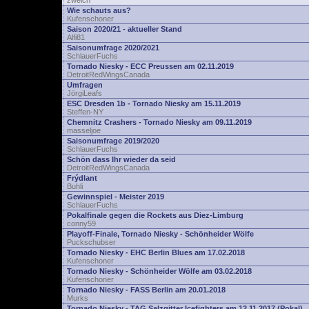
zwelch
Wie schauts aus?
Kufenschoner
Saison 2020/21 - aktueller Stand
Alfi81
Saisonumfrage 2020/2021
SchlauerFuchs
Tornado Niesky - ECC Preussen am 02.11.2019
DetroitRedWingsCanada
Umfragen
JörgiLeafs
ESC Dresden 1b - Tornado Niesky am 15.11.2019
Steffen-NY
Chemnitz Crashers - Tornado Niesky am 09.11.2019
masseljoe
Saisonumfrage 2019/2020
SchlauerFuchs
Schön dass Ihr wieder da seid
DetroitRedWingsCanada
Frýdlant
Buhli
Gewinnspiel - Meister 2019
SchlauerFuchs
Pokalfinale gegen die Rockets aus Diez-Limburg
conny59
Playoff-Finale, Tornado Niesky - Schönheider Wölfe
Puckschubser
Tornado Niesky - EHC Berlin Blues am 17.02.2018
Kufenschoner
Tornado Niesky - Schönheider Wölfe am 03.02.2018
Kufenschoner
Tornado Niesky - FASS Berlin am 20.01.2018
Murks
Tornado Niesky - TAG Salzgitter Icefighters am 12.11.2017 (Pokal)