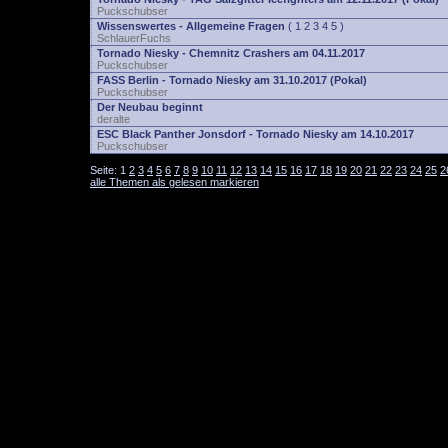
Puckschubser
Wissenswertes - Allgemeine Fragen
(
1
2
3
4
5
)
SchlauerFuchs
Tornado Niesky - Chemnitz Crashers am 04.11.2017
Puckschubser
FASS Berlin - Tornado Niesky am 31.10.2017 (Pokal)
Puckschubser
Der Neubau beginnt
deralte
ESC Black Panther Jonsdorf - Tornado Niesky am 14.10.2017
Puckschubser
Seite:
1
2
3
4
5
6
7
8
9
10
11
12
13
14
15
16
17
18
19
20
21
22
23
24
25
2
alle Themen als gelesen markieren