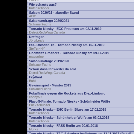
zwelch
Wie schauts aus?
Kufenschoner
Saison 2020/21 - aktueller Stand
Alfi81
Saisonumfrage 2020/2021
SchlauerFuchs
Tornado Niesky - ECC Preussen am 02.11.2019
DetroitRedWingsCanada
Umfragen
JörgiLeafs
ESC Dresden 1b - Tornado Niesky am 15.11.2019
Steffen-NY
Chemnitz Crashers - Tornado Niesky am 09.11.2019
masseljoe
Saisonumfrage 2019/2020
SchlauerFuchs
Schön dass Ihr wieder da seid
DetroitRedWingsCanada
Frýdlant
Buhli
Gewinnspiel - Meister 2019
SchlauerFuchs
Pokalfinale gegen die Rockets aus Diez-Limburg
conny59
Playoff-Finale, Tornado Niesky - Schönheider Wölfe
Puckschubser
Tornado Niesky - EHC Berlin Blues am 17.02.2018
Kufenschoner
Tornado Niesky - Schönheider Wölfe am 03.02.2018
Kufenschoner
Tornado Niesky - FASS Berlin am 20.01.2018
Murks
Tornado Niesky - TAG Salzgitter Icefighters am 12.11.2017 (Pokal)