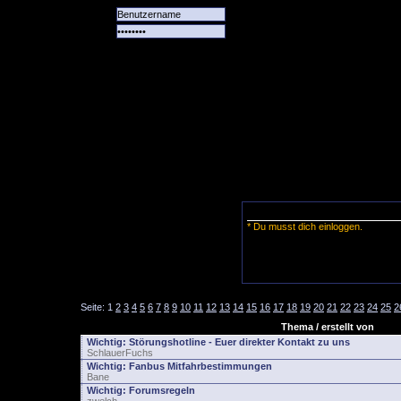
Alle
Das
Forum
Spiele
Team
alle
Tore
* Du musst dich einloggen.
Seite:
1
2
3
4
5
6
7
8
9
10
11
12
13
14
15
16
17
18
19
20
21
22
23
24
25
2
Thema / erstellt von
Wichtig:
Störungshotline - Euer direkter Kontakt zu uns
SchlauerFuchs
Wichtig:
Fanbus Mitfahrbestimmungen
Bane
Wichtig:
Forumsregeln