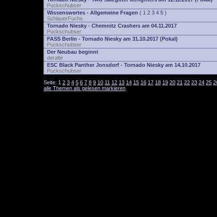
Puckschubser
Wissenswertes - Allgemeine Fragen
(
1
2
3
4
5
)
SchlauerFuchs
Tornado Niesky - Chemnitz Crashers am 04.11.2017
Puckschubser
FASS Berlin - Tornado Niesky am 31.10.2017 (Pokal)
Puckschubser
Der Neubau beginnt
deralte
ESC Black Panther Jonsdorf - Tornado Niesky am 14.10.2017
Puckschubser
Seite:
1
2
3
4
5
6
7
8
9
10
11
12
13
14
15
16
17
18
19
20
21
22
23
24
25
2
alle Themen als gelesen markieren