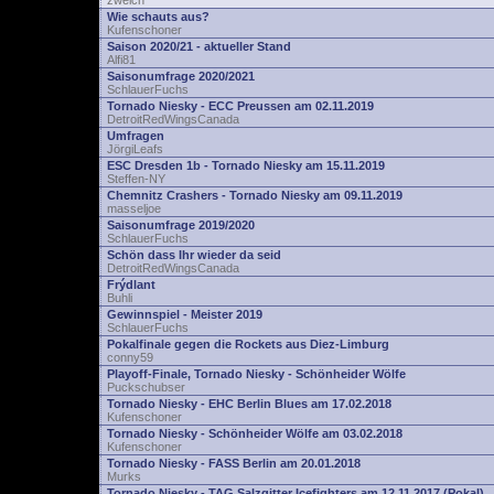
zwelch
Wie schauts aus?
Kufenschoner
Saison 2020/21 - aktueller Stand
Alfi81
Saisonumfrage 2020/2021
SchlauerFuchs
Tornado Niesky - ECC Preussen am 02.11.2019
DetroitRedWingsCanada
Umfragen
JörgiLeafs
ESC Dresden 1b - Tornado Niesky am 15.11.2019
Steffen-NY
Chemnitz Crashers - Tornado Niesky am 09.11.2019
masseljoe
Saisonumfrage 2019/2020
SchlauerFuchs
Schön dass Ihr wieder da seid
DetroitRedWingsCanada
Frýdlant
Buhli
Gewinnspiel - Meister 2019
SchlauerFuchs
Pokalfinale gegen die Rockets aus Diez-Limburg
conny59
Playoff-Finale, Tornado Niesky - Schönheider Wölfe
Puckschubser
Tornado Niesky - EHC Berlin Blues am 17.02.2018
Kufenschoner
Tornado Niesky - Schönheider Wölfe am 03.02.2018
Kufenschoner
Tornado Niesky - FASS Berlin am 20.01.2018
Murks
Tornado Niesky - TAG Salzgitter Icefighters am 12.11.2017 (Pokal)