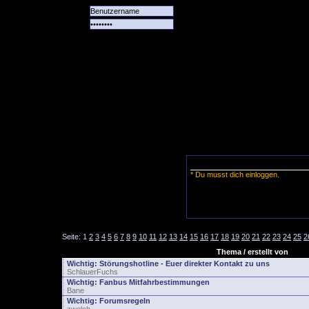
Alle
Das
Forum
Spiele
Team
alle
Tore
* Du musst dich einloggen.
Seite:
1
2
3
4
5
6
7
8
9
10
11
12
13
14
15
16
17
18
19
20
21
22
23
24
25
2
Thema / erstellt von
Wichtig:
Störungshotline - Euer direkter Kontakt zu uns
SchlauerFuchs
Wichtig:
Fanbus Mitfahrbestimmungen
Bane
Wichtig:
Forumsregeln