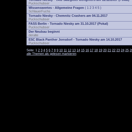
Puckschubser
Wissenswertes - Allgemeine Fragen
(
1
2
3
4
5
)
SchlauerFuchs
Tornado Niesky - Chemnitz Crashers am 04.11.2017
Puckschubser
FASS Berlin - Tornado Niesky am 31.10.2017 (Pokal)
Puckschubser
Der Neubau beginnt
deralte
ESC Black Panther Jonsdorf - Tornado Niesky am 14.10.2017
Puckschubser
Seite:
1
2
3
4
5
6
7
8
9
10
11
12
13
14
15
16
17
18
19
20
21
22
23
24
25
2
alle Themen als gelesen markieren