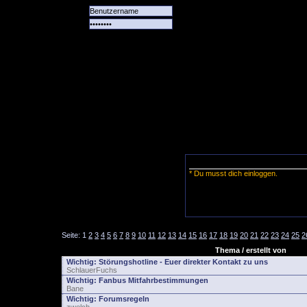
Alle
Das
Forum
Spiele
Team
alle
Tore
* Du musst dich einloggen.
Seite:
1
2
3
4
5
6
7
8
9
10
11
12
13
14
15
16
17
18
19
20
21
22
23
24
25
2
Thema / erstellt von
Wichtig:
Störungshotline - Euer direkter Kontakt zu uns
SchlauerFuchs
Wichtig:
Fanbus Mitfahrbestimmungen
Bane
Wichtig:
Forumsregeln