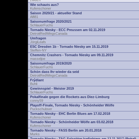
zwelch
Wie schauts aus?
Kufenschoner
Saison 2020/21 - aktueller Stand
Alfi81
Saisonumfrage 2020/2021
SchlauerFuchs
Tornado Niesky - ECC Preussen am 02.11.2019
DetroitRedWingsCanada
Umfragen
JörgiLeafs
ESC Dresden 1b - Tornado Niesky am 15.11.2019
Steffen-NY
Chemnitz Crashers - Tornado Niesky am 09.11.2019
masseljoe
Saisonumfrage 2019/2020
SchlauerFuchs
Schön dass Ihr wieder da seid
DetroitRedWingsCanada
Frýdlant
Buhli
Gewinnspiel - Meister 2019
SchlauerFuchs
Pokalfinale gegen die Rockets aus Diez-Limburg
conny59
Playoff-Finale, Tornado Niesky - Schönheider Wölfe
Puckschubser
Tornado Niesky - EHC Berlin Blues am 17.02.2018
Kufenschoner
Tornado Niesky - Schönheider Wölfe am 03.02.2018
Kufenschoner
Tornado Niesky - FASS Berlin am 20.01.2018
Murks
Tornado Niesky - TAG Salzgitter Icefighters am 12.11.2017 (Pokal)