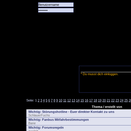
Alle
Das
Forum
Spiele
Team
alle
Tore
* Du musst dich einloggen.
Seite:
1
2
3
4
5
6
7
8
9
10
11
12
13
14
15
16
17
18
19
20
21
22
23
24
25
2
Thema / erstellt von
Wichtig:
Störungshotline - Euer direkter Kontakt zu uns
SchlauerFuchs
Wichtig:
Fanbus Mitfahrbestimmungen
Bane
Wichtig:
Forumsregeln