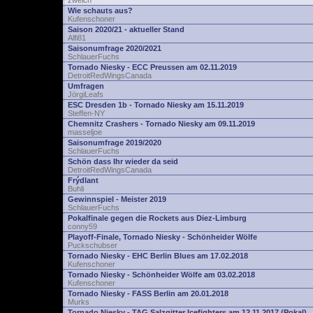
zwelch
Wie schauts aus?
Kufenschoner
Saison 2020/21 - aktueller Stand
Alfi81
Saisonumfrage 2020/2021
SchlauerFuchs
Tornado Niesky - ECC Preussen am 02.11.2019
DetroitRedWingsCanada
Umfragen
JörgiLeafs
ESC Dresden 1b - Tornado Niesky am 15.11.2019
Steffen-NY
Chemnitz Crashers - Tornado Niesky am 09.11.2019
masseljoe
Saisonumfrage 2019/2020
SchlauerFuchs
Schön dass Ihr wieder da seid
DetroitRedWingsCanada
Frýdlant
Buhli
Gewinnspiel - Meister 2019
SchlauerFuchs
Pokalfinale gegen die Rockets aus Diez-Limburg
conny59
Playoff-Finale, Tornado Niesky - Schönheider Wölfe
Puckschubser
Tornado Niesky - EHC Berlin Blues am 17.02.2018
Kufenschoner
Tornado Niesky - Schönheider Wölfe am 03.02.2018
Kufenschoner
Tornado Niesky - FASS Berlin am 20.01.2018
Murks
Tornado Niesky - TAG Salzgitter Icefighters am 12.11.2017 (Pokal)