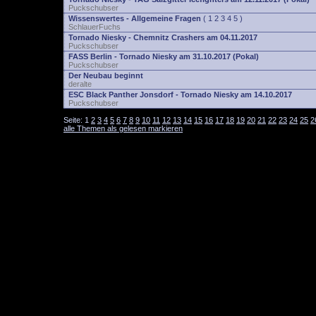
Puckschubser
Wissenswertes - Allgemeine Fragen
(
1
2
3
4
5
)
SchlauerFuchs
Tornado Niesky - Chemnitz Crashers am 04.11.2017
Puckschubser
FASS Berlin - Tornado Niesky am 31.10.2017 (Pokal)
Puckschubser
Der Neubau beginnt
deralte
ESC Black Panther Jonsdorf - Tornado Niesky am 14.10.2017
Puckschubser
Seite:
1
2
3
4
5
6
7
8
9
10
11
12
13
14
15
16
17
18
19
20
21
22
23
24
25
2
alle Themen als gelesen markieren