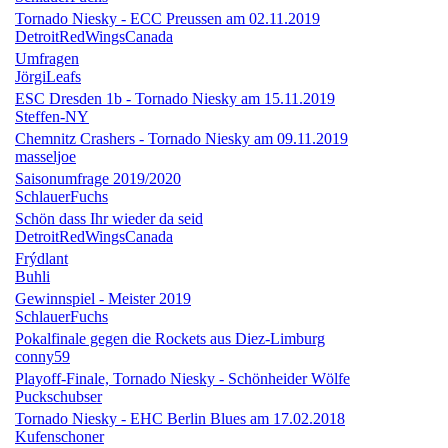
Tornado Niesky - ECC Preussen am 02.11.2019
DetroitRedWingsCanada
Umfragen
JörgiLeafs
ESC Dresden 1b - Tornado Niesky am 15.11.2019
Steffen-NY
Chemnitz Crashers - Tornado Niesky am 09.11.2019
masseljoe
Saisonumfrage 2019/2020
SchlauerFuchs
Schön dass Ihr wieder da seid
DetroitRedWingsCanada
Frýdlant
Buhli
Gewinnspiel - Meister 2019
SchlauerFuchs
Pokalfinale gegen die Rockets aus Diez-Limburg
conny59
Playoff-Finale, Tornado Niesky - Schönheider Wölfe
Puckschubser
Tornado Niesky - EHC Berlin Blues am 17.02.2018
Kufenschoner