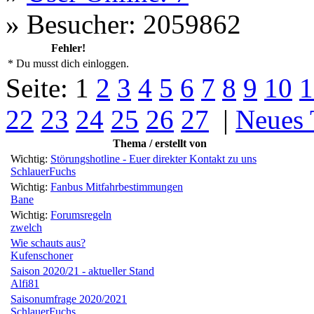
»
Besucher: 2059862
Fehler!
* Du musst dich einloggen.
Seite:
1
2
3
4
5
6
7
8
9
10
1
22
23
24
25
26
27
|
Neues
Thema / erstellt von
Wichtig:
Störungshotline - Euer direkter Kontakt zu uns
SchlauerFuchs
Wichtig:
Fanbus Mitfahrbestimmungen
Bane
Wichtig:
Forumsregeln
zwelch
Wie schauts aus?
Kufenschoner
Saison 2020/21 - aktueller Stand
Alfi81
Saisonumfrage 2020/2021
SchlauerFuchs