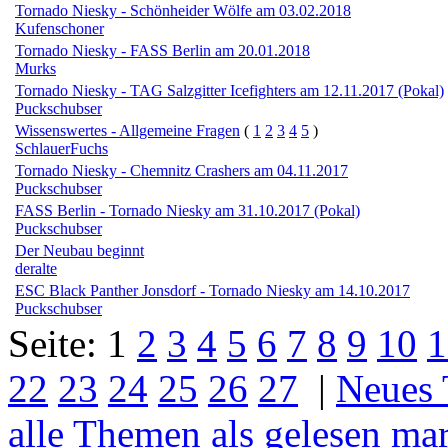
Tornado Niesky - Schönheider Wölfe am 03.02.2018
Kufenschoner
Tornado Niesky - FASS Berlin am 20.01.2018
Murks
Tornado Niesky - TAG Salzgitter Icefighters am 12.11.2017 (Pokal)
Puckschubser
Wissenswertes - Allgemeine Fragen
(
1
2
3
4
5
)
SchlauerFuchs
Tornado Niesky - Chemnitz Crashers am 04.11.2017
Puckschubser
FASS Berlin - Tornado Niesky am 31.10.2017 (Pokal)
Puckschubser
Der Neubau beginnt
deralte
ESC Black Panther Jonsdorf - Tornado Niesky am 14.10.2017
Puckschubser
Seite:
1
2
3
4
5
6
7
8
9
10
1
22
23
24
25
26
27
|
Neues
alle Themen als gelesen ma