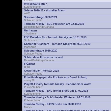
zwelch
Wie schauts aus?
Kufenschoner
Saison 2020/21 - aktueller Stand
Alfi81
Saisonumfrage 2020/2021
SchlauerFuchs
Tornado Niesky - ECC Preussen am 02.11.2019
DetroitRedWingsCanada
Umfragen
JörgiLeafs
ESC Dresden 1b - Tornado Niesky am 15.11.2019
Steffen-NY
Chemnitz Crashers - Tornado Niesky am 09.11.2019
masseljoe
Saisonumfrage 2019/2020
SchlauerFuchs
Schön dass Ihr wieder da seid
DetroitRedWingsCanada
Frýdlant
Buhli
Gewinnspiel - Meister 2019
SchlauerFuchs
Pokalfinale gegen die Rockets aus Diez-Limburg
conny59
Playoff-Finale, Tornado Niesky - Schönheider Wölfe
Puckschubser
Tornado Niesky - EHC Berlin Blues am 17.02.2018
Kufenschoner
Tornado Niesky - Schönheider Wölfe am 03.02.2018
Kufenschoner
Tornado Niesky - FASS Berlin am 20.01.2018
Murks
Tornado Niesky - TAG Salzgitter Icefighters am 12.11.2017 (Pokal)