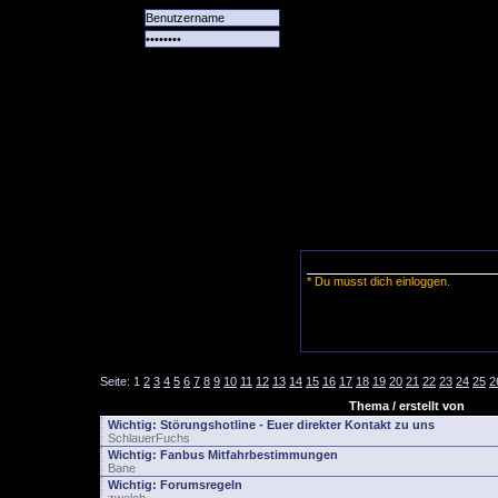
Alle
Das
Forum
Spiele
Team
alle
Tore
* Du musst dich einloggen.
Seite:
1
2
3
4
5
6
7
8
9
10
11
12
13
14
15
16
17
18
19
20
21
22
23
24
25
2
Thema / erstellt von
Wichtig:
Störungshotline - Euer direkter Kontakt zu uns
SchlauerFuchs
Wichtig:
Fanbus Mitfahrbestimmungen
Bane
Wichtig:
Forumsregeln