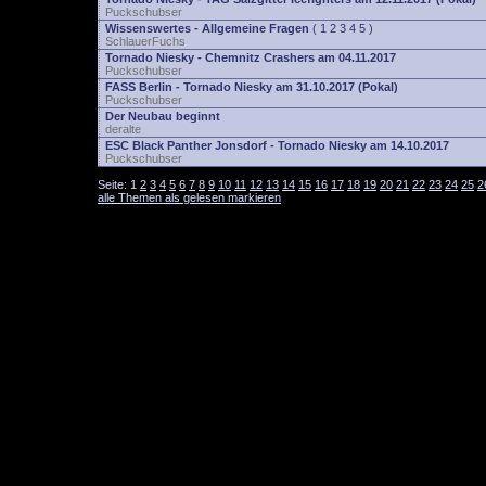
Puckschubser
Wissenswertes - Allgemeine Fragen
(
1
2
3
4
5
)
SchlauerFuchs
Tornado Niesky - Chemnitz Crashers am 04.11.2017
Puckschubser
FASS Berlin - Tornado Niesky am 31.10.2017 (Pokal)
Puckschubser
Der Neubau beginnt
deralte
ESC Black Panther Jonsdorf - Tornado Niesky am 14.10.2017
Puckschubser
Seite:
1
2
3
4
5
6
7
8
9
10
11
12
13
14
15
16
17
18
19
20
21
22
23
24
25
2
alle Themen als gelesen markieren