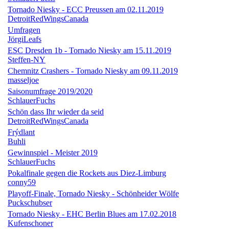
Tornado Niesky - ECC Preussen am 02.11.2019
DetroitRedWingsCanada
Umfragen
JörgiLeafs
ESC Dresden 1b - Tornado Niesky am 15.11.2019
Steffen-NY
Chemnitz Crashers - Tornado Niesky am 09.11.2019
masseljoe
Saisonumfrage 2019/2020
SchlauerFuchs
Schön dass Ihr wieder da seid
DetroitRedWingsCanada
Frýdlant
Buhli
Gewinnspiel - Meister 2019
SchlauerFuchs
Pokalfinale gegen die Rockets aus Diez-Limburg
conny59
Playoff-Finale, Tornado Niesky - Schönheider Wölfe
Puckschubser
Tornado Niesky - EHC Berlin Blues am 17.02.2018
Kufenschoner