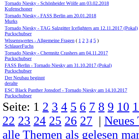
Tornado Niesky - Schönheider Wölfe am 03.02.2018
Kufenschoner
Tornado Niesky - FASS Berlin am 20.01.2018
Murks
Tornado Niesky - TAG Salzgitter Icefighters am 12.11.2017 (Pokal)
Puckschubser
Wissenswertes - Allgemeine Fragen
(
1
2
3
4
5
)
SchlauerFuchs
Tornado Niesky - Chemnitz Crashers am 04.11.2017
Puckschubser
FASS Berlin - Tornado Niesky am 31.10.2017 (Pokal)
Puckschubser
Der Neubau beginnt
deralte
ESC Black Panther Jonsdorf - Tornado Niesky am 14.10.2017
Puckschubser
Seite:
1
2
3
4
5
6
7
8
9
10
1
22
23
24
25
26
27
|
Neues
alle Themen als gelesen ma