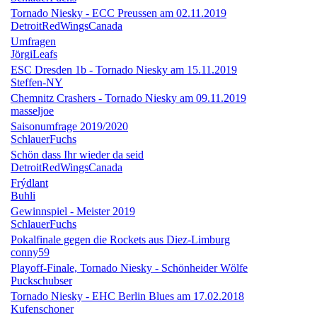
Tornado Niesky - ECC Preussen am 02.11.2019
DetroitRedWingsCanada
Umfragen
JörgiLeafs
ESC Dresden 1b - Tornado Niesky am 15.11.2019
Steffen-NY
Chemnitz Crashers - Tornado Niesky am 09.11.2019
masseljoe
Saisonumfrage 2019/2020
SchlauerFuchs
Schön dass Ihr wieder da seid
DetroitRedWingsCanada
Frýdlant
Buhli
Gewinnspiel - Meister 2019
SchlauerFuchs
Pokalfinale gegen die Rockets aus Diez-Limburg
conny59
Playoff-Finale, Tornado Niesky - Schönheider Wölfe
Puckschubser
Tornado Niesky - EHC Berlin Blues am 17.02.2018
Kufenschoner