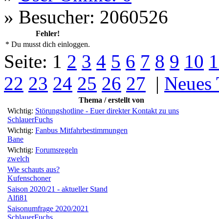
»
Besucher: 2060526
Fehler!
* Du musst dich einloggen.
Seite:
1
2
3
4
5
6
7
8
9
10
1
22
23
24
25
26
27
|
Neues
Thema / erstellt von
Wichtig:
Störungshotline - Euer direkter Kontakt zu uns
SchlauerFuchs
Wichtig:
Fanbus Mitfahrbestimmungen
Bane
Wichtig:
Forumsregeln
zwelch
Wie schauts aus?
Kufenschoner
Saison 2020/21 - aktueller Stand
Alfi81
Saisonumfrage 2020/2021
SchlauerFuchs