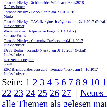
Tornado Niesky - Schönheider Wölfe am 03.02.2018
Kufenschoner
Tornado Niesky - FASS Berlin am 20.01.2018
Murks
Tornado Niesky - TAG Salzgitter Icefighters am 12.11.2017 (Pokal)
Puckschubser
Wissenswertes - Allgemeine Fragen
(
1
2
3
4
5
)
SchlauerFuchs
Tornado Niesky - Chemnitz Crashers am 04.11.2017
Puckschubser
FASS Berlin - Tornado Niesky am 31.10.2017 (Pokal)
Puckschubser
Der Neubau beginnt
deralte
ESC Black Panther Jonsdorf - Tornado Niesky am 14.10.2017
Puckschubser
Seite:
1
2
3
4
5
6
7
8
9
10
1
22
23
24
25
26
27
|
Neues
alle Themen als gelesen ma