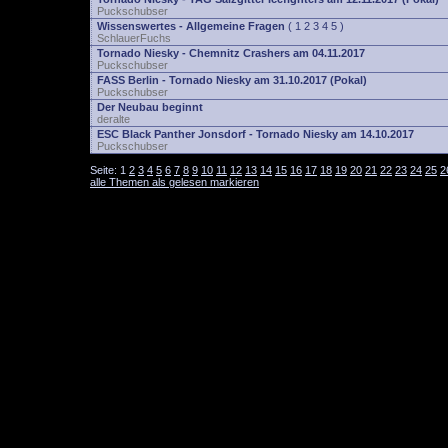
Puckschubser
Wissenswertes - Allgemeine Fragen
(
1
2
3
4
5
)
SchlauerFuchs
Tornado Niesky - Chemnitz Crashers am 04.11.2017
Puckschubser
FASS Berlin - Tornado Niesky am 31.10.2017 (Pokal)
Puckschubser
Der Neubau beginnt
deralte
ESC Black Panther Jonsdorf - Tornado Niesky am 14.10.2017
Puckschubser
Seite:
1
2
3
4
5
6
7
8
9
10
11
12
13
14
15
16
17
18
19
20
21
22
23
24
25
2
alle Themen als gelesen markieren