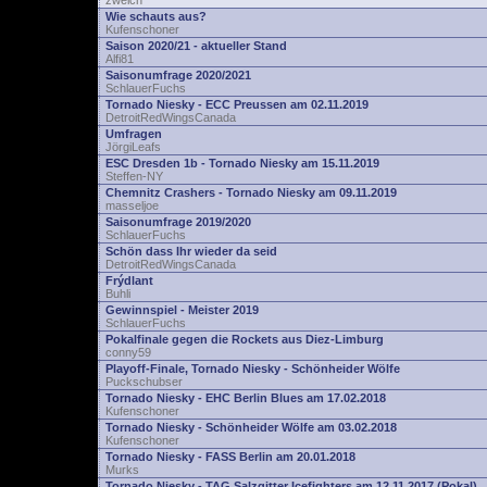
zwelch
Wie schauts aus?
Kufenschoner
Saison 2020/21 - aktueller Stand
Alfi81
Saisonumfrage 2020/2021
SchlauerFuchs
Tornado Niesky - ECC Preussen am 02.11.2019
DetroitRedWingsCanada
Umfragen
JörgiLeafs
ESC Dresden 1b - Tornado Niesky am 15.11.2019
Steffen-NY
Chemnitz Crashers - Tornado Niesky am 09.11.2019
masseljoe
Saisonumfrage 2019/2020
SchlauerFuchs
Schön dass Ihr wieder da seid
DetroitRedWingsCanada
Frýdlant
Buhli
Gewinnspiel - Meister 2019
SchlauerFuchs
Pokalfinale gegen die Rockets aus Diez-Limburg
conny59
Playoff-Finale, Tornado Niesky - Schönheider Wölfe
Puckschubser
Tornado Niesky - EHC Berlin Blues am 17.02.2018
Kufenschoner
Tornado Niesky - Schönheider Wölfe am 03.02.2018
Kufenschoner
Tornado Niesky - FASS Berlin am 20.01.2018
Murks
Tornado Niesky - TAG Salzgitter Icefighters am 12.11.2017 (Pokal)