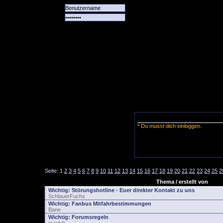
Alle
Das
Forum
Spiele
Team
alle
Tore
* Du musst dich einloggen.
Seite:
1
2
3
4
5
6
7
8
9
10
11
12
13
14
15
16
17
18
19
20
21
22
23
24
25
2
Thema / erstellt von
Wichtig:
Störungshotline - Euer direkter Kontakt zu uns
SchlauerFuchs
Wichtig:
Fanbus Mitfahrbestimmungen
Bane
Wichtig:
Forumsregeln