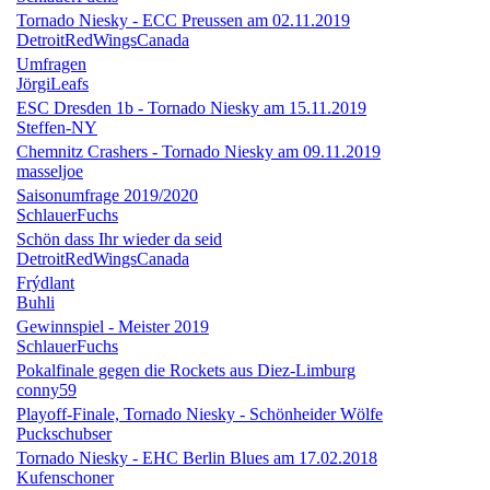
Tornado Niesky - ECC Preussen am 02.11.2019
DetroitRedWingsCanada
Umfragen
JörgiLeafs
ESC Dresden 1b - Tornado Niesky am 15.11.2019
Steffen-NY
Chemnitz Crashers - Tornado Niesky am 09.11.2019
masseljoe
Saisonumfrage 2019/2020
SchlauerFuchs
Schön dass Ihr wieder da seid
DetroitRedWingsCanada
Frýdlant
Buhli
Gewinnspiel - Meister 2019
SchlauerFuchs
Pokalfinale gegen die Rockets aus Diez-Limburg
conny59
Playoff-Finale, Tornado Niesky - Schönheider Wölfe
Puckschubser
Tornado Niesky - EHC Berlin Blues am 17.02.2018
Kufenschoner