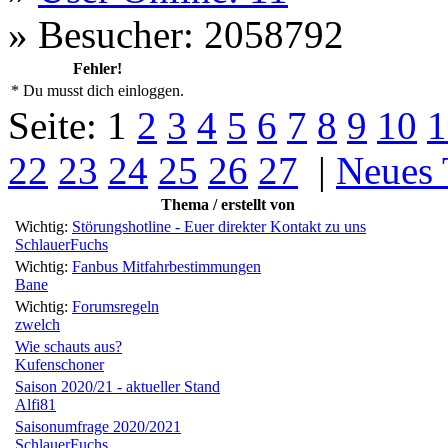
»
Besucher: 2058792
Fehler!
* Du musst dich einloggen.
Seite:
1
2
3
4
5
6
7
8
9
10
1
22
23
24
25
26
27
|
Neues
Thema / erstellt von
Wichtig:
Störungshotline - Euer direkter Kontakt zu uns
SchlauerFuchs
Wichtig:
Fanbus Mitfahrbestimmungen
Bane
Wichtig:
Forumsregeln
zwelch
Wie schauts aus?
Kufenschoner
Saison 2020/21 - aktueller Stand
Alfi81
Saisonumfrage 2020/2021
SchlauerFuchs