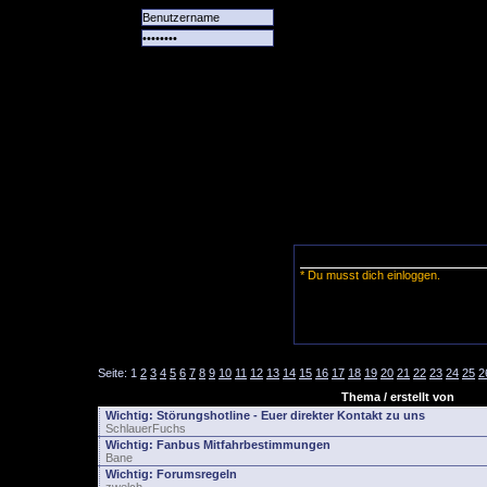
Alle
Das
Forum
Spiele
Team
alle
Tore
* Du musst dich einloggen.
Seite:
1
2
3
4
5
6
7
8
9
10
11
12
13
14
15
16
17
18
19
20
21
22
23
24
25
2
Thema / erstellt von
Wichtig:
Störungshotline - Euer direkter Kontakt zu uns
SchlauerFuchs
Wichtig:
Fanbus Mitfahrbestimmungen
Bane
Wichtig:
Forumsregeln