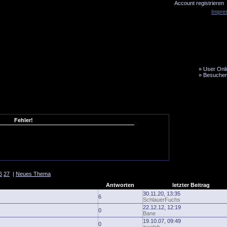
Account registrieren
Impre
»
User Onli
»
Besucher
LiveTicker
Media
Fanbus
Fehler!
6
27
|
Neues Thema
Antworten
letzter Beitrag
30.11.20, 13:35
6
SchlauerFuchs
22.12.12, 12:19
0
Bane
19.10.07, 09:49
0