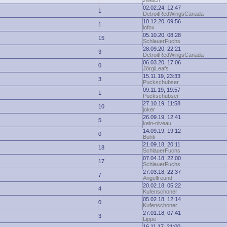
zwelch
02.02.24, 12:47
1
DetroitRedWingsCanada
10.12.20, 09:56
1
iofox
05.10.20, 08:28
15
SchlauerFuchs
28.09.20, 22:21
3
DetroitRedWingsCanada
06.03.20, 17:06
0
JörgiLeafs
15.11.19, 23:33
3
Puckschubser
09.11.19, 19:57
1
Puckschubser
27.10.19, 11:58
10
joker
26.09.19, 12:41
5
kein-niveau
14.09.19, 19:12
0
Buhli
21.09.18, 20:11
18
SchlauerFuchs
07.04.18, 22:00
17
SchlauerFuchs
27.03.18, 22:37
7
Angelfreund
20.02.18, 05:22
4
Kufenschoner
05.02.18, 12:14
0
Kufenschoner
27.01.18, 07:41
3
Lippe
16.11.17, 21:00