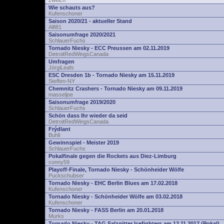
zwelch
Wie schauts aus?
Kufenschoner
Saison 2020/21 - aktueller Stand
Alfi81
Saisonumfrage 2020/2021
SchlauerFuchs
Tornado Niesky - ECC Preussen am 02.11.2019
DetroitRedWingsCanada
Umfragen
JörgiLeafs
ESC Dresden 1b - Tornado Niesky am 15.11.2019
Steffen-NY
Chemnitz Crashers - Tornado Niesky am 09.11.2019
masseljoe
Saisonumfrage 2019/2020
SchlauerFuchs
Schön dass Ihr wieder da seid
DetroitRedWingsCanada
Frýdlant
Buhli
Gewinnspiel - Meister 2019
SchlauerFuchs
Pokalfinale gegen die Rockets aus Diez-Limburg
conny59
Playoff-Finale, Tornado Niesky - Schönheider Wölfe
Puckschubser
Tornado Niesky - EHC Berlin Blues am 17.02.2018
Kufenschoner
Tornado Niesky - Schönheider Wölfe am 03.02.2018
Kufenschoner
Tornado Niesky - FASS Berlin am 20.01.2018
Murks
Tornado Niesky - TAG Salzgitter Icefighters am 12.11.2017 (Pokal)