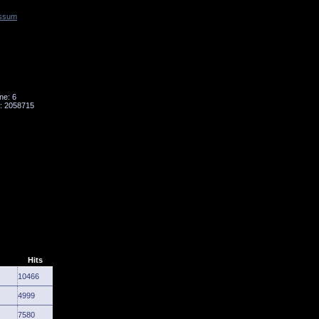
ssum
Tornado
Niesky
ne: 6
: 2058715
Hits
10466
4999
7580