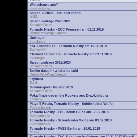
zwelch
Wie schauts aus?
Kufenschoner
Saison 2020/21 - aktueller Stand
Alfi81
Saisonumfrage 2020/2021
SchlauerFuchs
Tornado Niesky - ECC Preussen am 02.11.2019
DetroitRedWingsCanada
Umfragen
JörgiLeafs
ESC Dresden 1b - Tornado Niesky am 15.11.2019
Steffen-NY
Chemnitz Crashers - Tornado Niesky am 09.11.2019
masseljoe
Saisonumfrage 2019/2020
SchlauerFuchs
Schön dass Ihr wieder da seid
DetroitRedWingsCanada
Frýdlant
Buhli
Gewinnspiel - Meister 2019
SchlauerFuchs
Pokalfinale gegen die Rockets aus Diez-Limburg
conny59
Playoff-Finale, Tornado Niesky - Schönheider Wölfe
Puckschubser
Tornado Niesky - EHC Berlin Blues am 17.02.2018
Kufenschoner
Tornado Niesky - Schönheider Wölfe am 03.02.2018
Kufenschoner
Tornado Niesky - FASS Berlin am 20.01.2018
Murks
Tornado Niesky - TAG Salzgitter Icefighters am 12.11.2017 (Pokal)