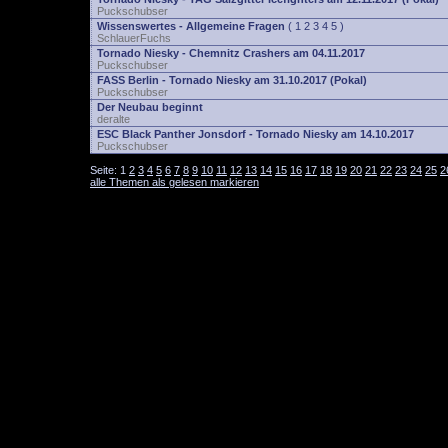
Puckschubser
Wissenswertes - Allgemeine Fragen
(
1
2
3
4
5
)
SchlauerFuchs
Tornado Niesky - Chemnitz Crashers am 04.11.2017
Puckschubser
FASS Berlin - Tornado Niesky am 31.10.2017 (Pokal)
Puckschubser
Der Neubau beginnt
deralte
ESC Black Panther Jonsdorf - Tornado Niesky am 14.10.2017
Puckschubser
Seite:
1
2
3
4
5
6
7
8
9
10
11
12
13
14
15
16
17
18
19
20
21
22
23
24
25
2
alle Themen als gelesen markieren