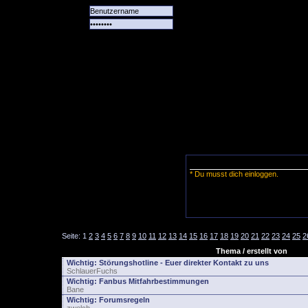
Alle
Das
Forum
Spiele
Team
alle
Tore
* Du musst dich einloggen.
Seite:
1
2
3
4
5
6
7
8
9
10
11
12
13
14
15
16
17
18
19
20
21
22
23
24
25
2
Thema / erstellt von
Wichtig:
Störungshotline - Euer direkter Kontakt zu uns
SchlauerFuchs
Wichtig:
Fanbus Mitfahrbestimmungen
Bane
Wichtig:
Forumsregeln