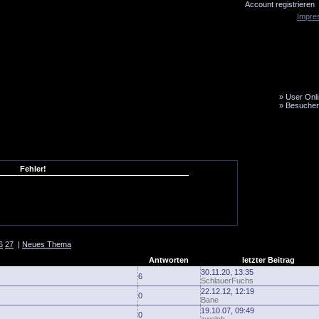
Account registrieren
Impre
»
User Onli
»
Besucher
LiveTicker
Media
Fanbus
Fehler!
6
27
|
Neues Thema
Antworten
letzter Beitrag
30.11.20, 13:35
6
SchlauerFuchs
22.12.12, 12:19
0
Bane
19.10.07, 09:49
0