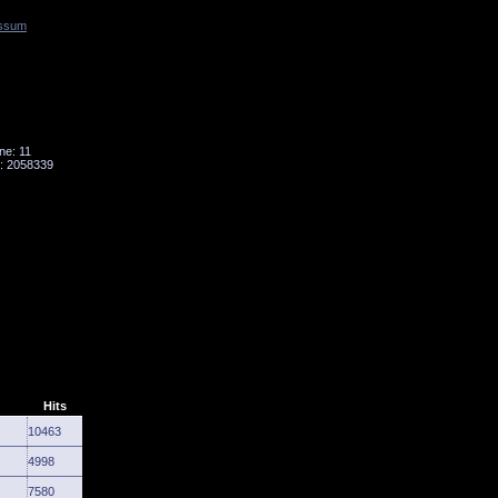
ssum
Tornado
Niesky
ne: 11
: 2058339
Hits
10463
4998
7580