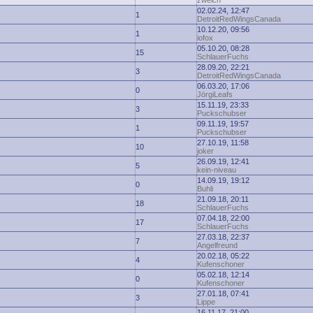
zwelch
02.02.24, 12:47
1
DetroitRedWingsCanada
10.12.20, 09:56
1
iofox
05.10.20, 08:28
15
SchlauerFuchs
28.09.20, 22:21
3
DetroitRedWingsCanada
06.03.20, 17:06
0
JörgiLeafs
15.11.19, 23:33
3
Puckschubser
09.11.19, 19:57
1
Puckschubser
27.10.19, 11:58
10
joker
26.09.19, 12:41
5
kein-niveau
14.09.19, 19:12
0
Buhli
21.09.18, 20:11
18
SchlauerFuchs
07.04.18, 22:00
17
SchlauerFuchs
27.03.18, 22:37
7
Angelfreund
20.02.18, 05:22
4
Kufenschoner
05.02.18, 12:14
0
Kufenschoner
27.01.18, 07:41
3
Lippe
16.11.17, 21:00