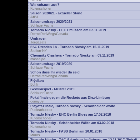
zwelch
Wie schauts aus?
Kufenschoner
Saison 2020/21 - aktueller Stand
Alfi81
Saisonumfrage 2020/2021
SchlauerFuchs
Tornado Niesky - ECC Preussen am 02.11.2019
DetroitRedWingsCanada
Umfragen
JörgiLeafs
ESC Dresden 1b - Tornado Niesky am 15.11.2019
Steffen-NY
Chemnitz Crashers - Tornado Niesky am 09.11.2019
masseljoe
Saisonumfrage 2019/2020
SchlauerFuchs
Schön dass Ihr wieder da seid
DetroitRedWingsCanada
Frýdlant
Buhli
Gewinnspiel - Meister 2019
SchlauerFuchs
Pokalfinale gegen die Rockets aus Diez-Limburg
conny59
Playoff-Finale, Tornado Niesky - Schönheider Wölfe
Puckschubser
Tornado Niesky - EHC Berlin Blues am 17.02.2018
Kufenschoner
Tornado Niesky - Schönheider Wölfe am 03.02.2018
Kufenschoner
Tornado Niesky - FASS Berlin am 20.01.2018
Murks
Tornado Niesky - TAG Salzgitter Icefighters am 12.11.2017 (Pokal)