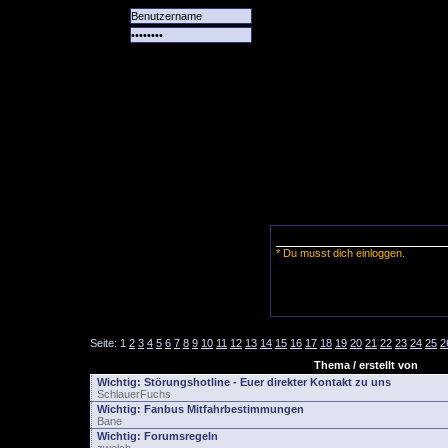
Alle
Das
Forum
Spiele
Team
alle
Tore
* Du musst dich einloggen.
Seite:
1
2
3
4
5
6
7
8
9
10
11
12
13
14
15
16
17
18
19
20
21
22
23
24
25
2
Thema / erstellt von
Wichtig:
Störungshotline - Euer direkter Kontakt zu uns
SchlauerFuchs
Wichtig:
Fanbus Mitfahrbestimmungen
Bane
Wichtig:
Forumsregeln