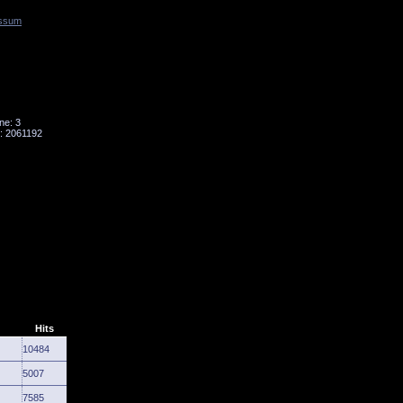
ssum
Tornado
Niesky
ne: 3
: 2061192
Hits
10484
5007
7585