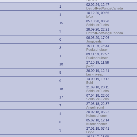
zwelch
02.02.24, 12:47
1
DetroitRedWingsCanada
10.12.20, 09:56
1
iofox
05.10.20, 08:28
15
SchlauerFuchs
28.09.20, 22:21
3
DetroitRedWingsCanada
06.03.20, 17:06
0
JörgiLeafs
15.11.19, 23:33
3
Puckschubser
09.11.19, 19:57
1
Puckschubser
27.10.19, 11:58
10
joker
26.09.19, 12:41
5
kein-niveau
14.09.19, 19:12
0
Buhli
21.09.18, 20:11
18
SchlauerFuchs
07.04.18, 22:00
17
SchlauerFuchs
27.03.18, 22:37
7
Angelfreund
20.02.18, 05:22
4
Kufenschoner
05.02.18, 12:14
0
Kufenschoner
27.01.18, 07:41
3
Lippe
16.11.17, 21:00