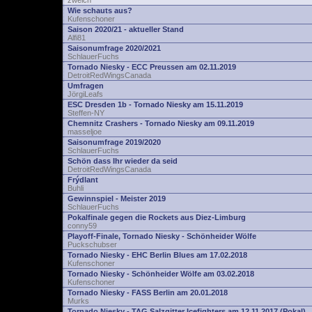
zwelch
Wie schauts aus?
Kufenschoner
Saison 2020/21 - aktueller Stand
Alfi81
Saisonumfrage 2020/2021
SchlauerFuchs
Tornado Niesky - ECC Preussen am 02.11.2019
DetroitRedWingsCanada
Umfragen
JörgiLeafs
ESC Dresden 1b - Tornado Niesky am 15.11.2019
Steffen-NY
Chemnitz Crashers - Tornado Niesky am 09.11.2019
masseljoe
Saisonumfrage 2019/2020
SchlauerFuchs
Schön dass Ihr wieder da seid
DetroitRedWingsCanada
Frýdlant
Buhli
Gewinnspiel - Meister 2019
SchlauerFuchs
Pokalfinale gegen die Rockets aus Diez-Limburg
conny59
Playoff-Finale, Tornado Niesky - Schönheider Wölfe
Puckschubser
Tornado Niesky - EHC Berlin Blues am 17.02.2018
Kufenschoner
Tornado Niesky - Schönheider Wölfe am 03.02.2018
Kufenschoner
Tornado Niesky - FASS Berlin am 20.01.2018
Murks
Tornado Niesky - TAG Salzgitter Icefighters am 12.11.2017 (Pokal)