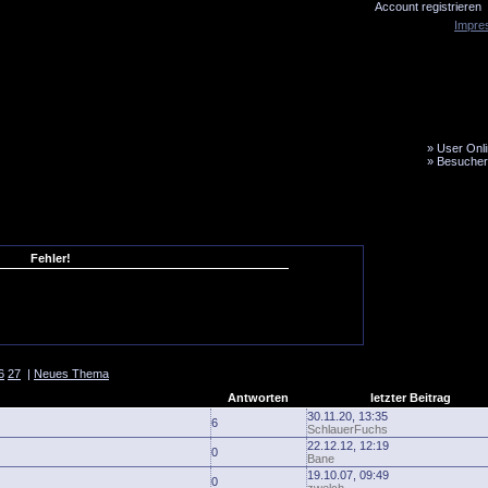
Account registrieren
Impre
»
User Onli
»
Besucher
LiveTicker
Media
Fanbus
Fehler!
6
27
|
Neues Thema
Antworten
letzter Beitrag
30.11.20, 13:35
6
SchlauerFuchs
22.12.12, 12:19
0
Bane
19.10.07, 09:49
0