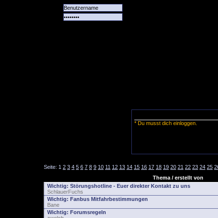
Alle
Das
Forum
Spiele
Team
alle
Tore
* Du musst dich einloggen.
Seite:
1
2
3
4
5
6
7
8
9
10
11
12
13
14
15
16
17
18
19
20
21
22
23
24
25
2
Thema / erstellt von
Wichtig:
Störungshotline - Euer direkter Kontakt zu uns
SchlauerFuchs
Wichtig:
Fanbus Mitfahrbestimmungen
Bane
Wichtig:
Forumsregeln