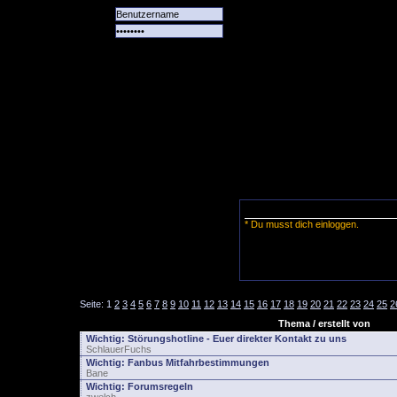
Alle
Das
Forum
Spiele
Team
alle
Tore
* Du musst dich einloggen.
Seite:
1
2
3
4
5
6
7
8
9
10
11
12
13
14
15
16
17
18
19
20
21
22
23
24
25
2
Thema / erstellt von
Wichtig:
Störungshotline - Euer direkter Kontakt zu uns
SchlauerFuchs
Wichtig:
Fanbus Mitfahrbestimmungen
Bane
Wichtig:
Forumsregeln