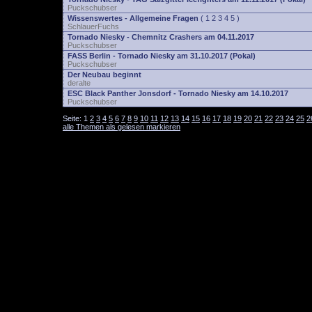
Puckschubser
Wissenswertes - Allgemeine Fragen
(
1
2
3
4
5
)
SchlauerFuchs
Tornado Niesky - Chemnitz Crashers am 04.11.2017
Puckschubser
FASS Berlin - Tornado Niesky am 31.10.2017 (Pokal)
Puckschubser
Der Neubau beginnt
deralte
ESC Black Panther Jonsdorf - Tornado Niesky am 14.10.2017
Puckschubser
Seite:
1
2
3
4
5
6
7
8
9
10
11
12
13
14
15
16
17
18
19
20
21
22
23
24
25
2
alle Themen als gelesen markieren