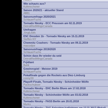
zwelch
Wie schauts aus?
Kufenschoner
Saison 2020/21 - aktueller Stand
Alfi81
Saisonumfrage 2020/2021
SchlauerFuchs
Tornado Niesky - ECC Preussen am 02.11.2019
DetroitRedWingsCanada
Umfragen
JörgiLeafs
ESC Dresden 1b - Tornado Niesky am 15.11.2019
Steffen-NY
Chemnitz Crashers - Tornado Niesky am 09.11.2019
masseljoe
Saisonumfrage 2019/2020
SchlauerFuchs
Schön dass Ihr wieder da seid
DetroitRedWingsCanada
Frýdlant
Buhli
Gewinnspiel - Meister 2019
SchlauerFuchs
Pokalfinale gegen die Rockets aus Diez-Limburg
conny59
Playoff-Finale, Tornado Niesky - Schönheider Wölfe
Puckschubser
Tornado Niesky - EHC Berlin Blues am 17.02.2018
Kufenschoner
Tornado Niesky - Schönheider Wölfe am 03.02.2018
Kufenschoner
Tornado Niesky - FASS Berlin am 20.01.2018
Murks
Tornado Niesky - TAG Salzgitter Icefighters am 12.11.2017 (Pokal)